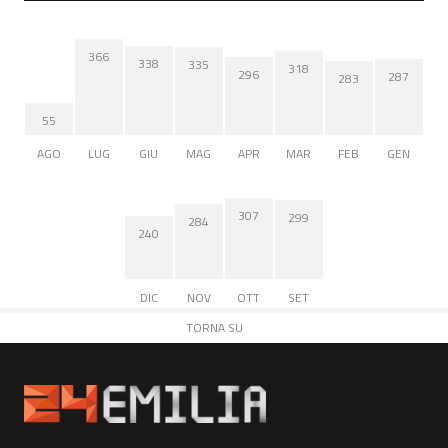
366
338
335
318
296
287
283
55
AGO
LUG
GIU
MAG
APR
MAR
FEB
GEN
307
299
284
240
DIC
NOV
OTT
SET
TORNA SU