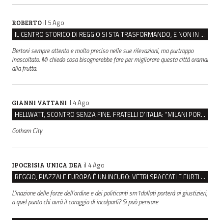
il 5 Ago
ROBERTO
IL CENTRO STORICO DI REGGIO SI STA TRASFORMANDO, E NON IN MEGLIO
Bertoni sempre attento e molto preciso nelle sue rilevazioni, ma purtroppo
inascoltato. Mi chiedo cosa bisognerebbe fare per migliorare questa città oramai
alla frutta.
il 4 Ago
GIANNI VATTANI
HELLWATT, SCONTRO SENZA FINE. FRATELLI D’ITALIA: “MILANI PORTA DOCUMENTI, DE FRANCO INSULTI”
Gotham City
il 4 Ago
IPOCRISIA UNICA DEA
REGGIO, PIAZZALE EUROPA È UN INCUBO: VETRI SPACCATI E FURTI SULLE AUTO IN SOSTA
L'inazione delle forze dell'ordine e dei politicanti sm1dollati porterà ai giustizieri,
a quel punto chi avrà il coraggio di incolparli? Si può pensare