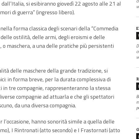
c
all’Italia, si esibiranno giovedì 22 agosto alle 21 al
v
ori di guerra” (ingresso libero).
 nella forma classica degli scenari della “Commedia
E
delle ostilità, delle armi, degli eroismi e delle
 o maschera, a una delle pratiche più persistenti
D
c
v
talità delle maschere della grande tradizione, si
ici: in forma breve, per la durata complessiva di
R
zati in tre compagnie, rappresenteranno la stessa
verse compagnie ad attuarla e che gli spettatori
B
m
ciascuno, da una diversa compagnia.
p
r l’occasione, hanno sonorità simile a quella delle
imo), I Rintronati (atto secondo) e I Frastornati (atto
G