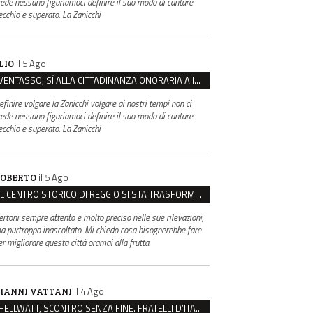
rede nessuno figuriamoci definire il suo modo di cantare
ecchio e superato. La Zanicchi
il 5 Ago
LIO
VENTASSO, SÌ ALLA CITTADINANZA ONORARIA A IVA ZANICCHI. MA BARGIACCHI: “È DI PESSIMO GUSTO”
efinire volgare la Zanicchi volgare ai nostri tempi non ci
rede nessuno figuriamoci definire il suo modo di cantare
ecchio e superato. La Zanicchi
il 5 Ago
OBERTO
IL CENTRO STORICO DI REGGIO SI STA TRASFORMANDO, E NON IN MEGLIO
ertoni sempre attento e molto preciso nelle sue rilevazioni,
a purtroppo inascoltato. Mi chiedo cosa bisognerebbe fare
er migliorare questa città oramai alla frutta.
il 4 Ago
IANNI VATTANI
HELLWATT, SCONTRO SENZA FINE. FRATELLI D’ITALIA: “MILANI PORTA DOCUMENTI, DE FRANCO INSULTI”