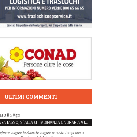
ULTIMI COMMENTI
il 5 Ago
LIO
VENTASSO, SÌ ALLA CITTADINANZA ONORARIA A IVA ZANICCHI. MA BARGIACCHI: “È DI PESSIMO GUSTO”
efinire volgare la Zanicchi volgare ai nostri tempi non ci