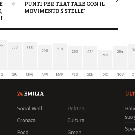
E
PUNTI PER TRATTARE CON IL
,
MOVIMENTO 5 STELLE"
I
66
338
335
318
3
296
287
284
283
240
UG
GIU
MAG
APR
MAR
FEB
GEN
DIC
NOV
O
24
EMILIA
UL
Social Wall
Politica
Boli
suo 
Cronaca
Cultura
Spar
Food
Green