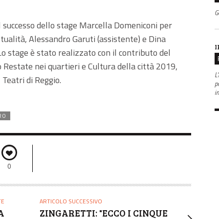
G
l successo dello stage Marcella Domeniconi per
stualità, Alessandro Garuti (assistente) e Dina
I
o stage è stato realizzato con il contributo del
Restate nei quartieri e Cultura della città 2019,
L'
 Teatri di Reggio.
po
i
RO
0
TE
ARTICOLO SUCCESSIVO
A
ZINGARETTI: "ECCO I CINQUE