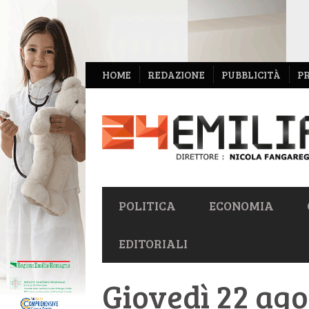
NAVIGAZIONE
HOME
REDAZIONE
PUBBLICITÀ
P
SECONDARIA
NAVIGAZIONE
POLITICA
ECONOMIA
PRIMARIA
EDITORIALI
Giovedì 22 agos