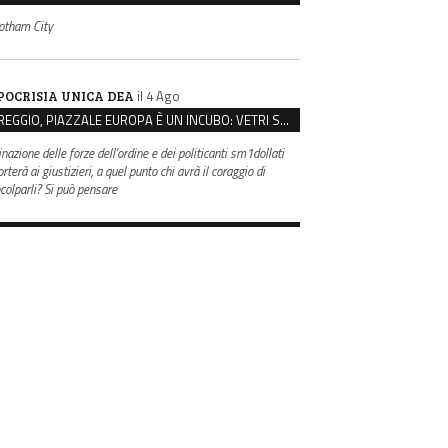
otham City
il 4 Ago
POCRISIA UNICA DEA
REGGIO, PIAZZALE EUROPA È UN INCUBO: VETRI SPACCATI E FURTI SULLE AUTO IN SOSTA
inazione delle forze dell'ordine e dei politicanti sm1dollati
rterà ai giustizieri, a quel punto chi avrà il coraggio di
ncolparli? Si può pensare