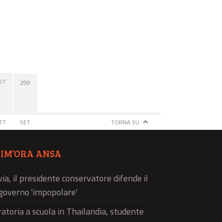
07
299
TT
SET
TORNA SU
TIM’ORA ANSA
via, il presidente conservatore difende il
governo 'impopolare'
atoria a scuola in Thailandia, studente