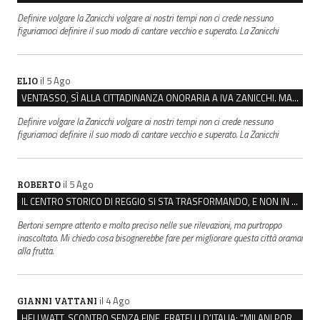
Definire volgare la Zanicchi volgare ai nostri tempi non ci crede nessuno
figuriamoci definire il suo modo di cantare vecchio e superato. La Zanicchi
il 5 Ago
ELIO
VENTASSO, SÌ ALLA CITTADINANZA ONORARIA A IVA ZANICCHI. MA BARGIACCHI: “È DI PESSIMO GUSTO”
Definire volgare la Zanicchi volgare ai nostri tempi non ci crede nessuno
figuriamoci definire il suo modo di cantare vecchio e superato. La Zanicchi
il 5 Ago
ROBERTO
IL CENTRO STORICO DI REGGIO SI STA TRASFORMANDO, E NON IN MEGLIO
Bertoni sempre attento e molto preciso nelle sue rilevazioni, ma purtroppo
inascoltato. Mi chiedo cosa bisognerebbe fare per migliorare questa città oramai
alla frutta.
il 4 Ago
GIANNI VATTANI
HELLWATT, SCONTRO SENZA FINE. FRATELLI D’ITALIA: “MILANI PORTA DOCUMENTI, DE FRANCO INSULTI”