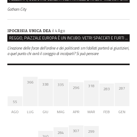
Gotham City
il 4 Ago
IPOCRISIA UNICA DEA
REGGIO, PIAZZALE EUROPA È UN INCUBO: VETRI SPACCATI E FURTI SULLE AUTO IN SOSTA
L'inazione delle forze dell'ordine e dei politicanti sm1dollati porterà ai giustizieri,
a quel punto chi avrà il coraggio di incolparli? Si può pensare
366
338
335
318
296
287
283
55
AGO
LUG
GIU
MAG
APR
MAR
FEB
GEN
307
299
284
240