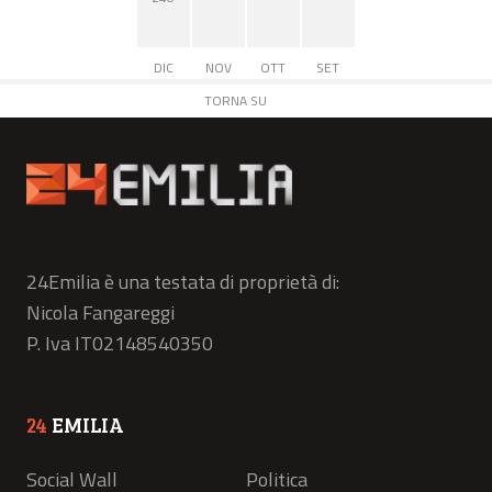
DIC
NOV
OTT
SET
TORNA SU
24Emilia è una testata di proprietà di:
Nicola Fangareggi
P. Iva IT02148540350
24
EMILIA
Social Wall
Politica