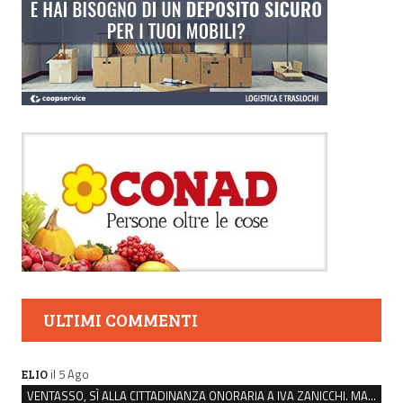
ULTIMI COMMENTI
il 5 Ago
ELIO
VENTASSO, SÌ ALLA CITTADINANZA ONORARIA A IVA ZANICCHI. MA BARGIACCHI: “È DI PESSIMO GUSTO”