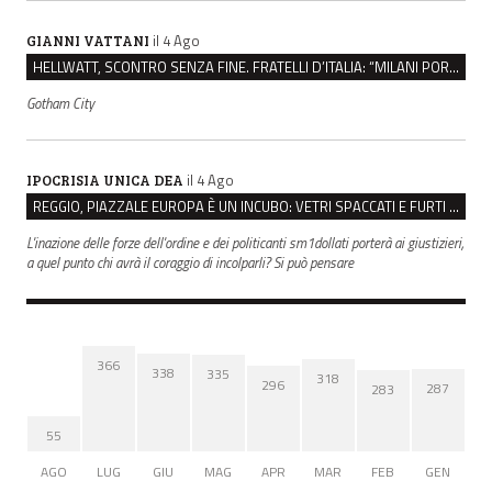
il 4 Ago
GIANNI VATTANI
HELLWATT, SCONTRO SENZA FINE. FRATELLI D’ITALIA: “MILANI PORTA DOCUMENTI, DE FRANCO INSULTI”
Gotham City
il 4 Ago
IPOCRISIA UNICA DEA
REGGIO, PIAZZALE EUROPA È UN INCUBO: VETRI SPACCATI E FURTI SULLE AUTO IN SOSTA
L'inazione delle forze dell'ordine e dei politicanti sm1dollati porterà ai giustizieri,
a quel punto chi avrà il coraggio di incolparli? Si può pensare
366
338
335
318
296
287
283
55
AGO
LUG
GIU
MAG
APR
MAR
FEB
GEN