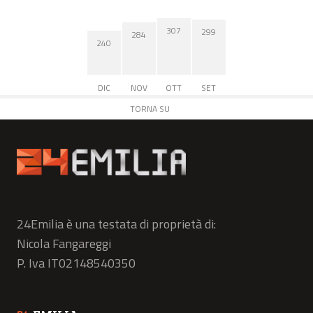
307
299
284
240
DIC
NOV
OTT
SET
TORNA SU
24Emilia è una testata di proprietà di:
Nicola Fangareggi
P. Iva IT02148540350