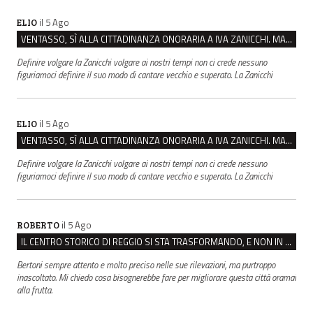
il 5 Ago
ELIO
VENTASSO, SÌ ALLA CITTADINANZA ONORARIA A IVA ZANICCHI. MA BARGIACCHI: “È DI PESSIMO GUSTO”
Definire volgare la Zanicchi volgare ai nostri tempi non ci crede nessuno
figuriamoci definire il suo modo di cantare vecchio e superato. La Zanicchi
il 5 Ago
ELIO
VENTASSO, SÌ ALLA CITTADINANZA ONORARIA A IVA ZANICCHI. MA BARGIACCHI: “È DI PESSIMO GUSTO”
Definire volgare la Zanicchi volgare ai nostri tempi non ci crede nessuno
figuriamoci definire il suo modo di cantare vecchio e superato. La Zanicchi
il 5 Ago
ROBERTO
IL CENTRO STORICO DI REGGIO SI STA TRASFORMANDO, E NON IN MEGLIO
Bertoni sempre attento e molto preciso nelle sue rilevazioni, ma purtroppo
inascoltato. Mi chiedo cosa bisognerebbe fare per migliorare questa città oramai
alla frutta.