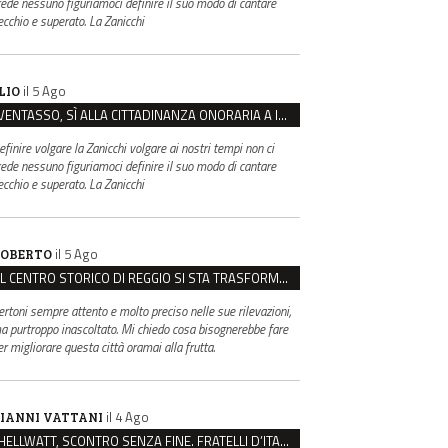
rede nessuno figuriamoci definire il suo modo di cantare
ecchio e superato. La Zanicchi
il 5 Ago
LIO
VENTASSO, SÌ ALLA CITTADINANZA ONORARIA A IVA ZANICCHI. MA BARGIACCHI: “È DI PESSIMO GUSTO”
efinire volgare la Zanicchi volgare ai nostri tempi non ci
rede nessuno figuriamoci definire il suo modo di cantare
ecchio e superato. La Zanicchi
il 5 Ago
OBERTO
IL CENTRO STORICO DI REGGIO SI STA TRASFORMANDO, E NON IN MEGLIO
ertoni sempre attento e molto preciso nelle sue rilevazioni,
a purtroppo inascoltato. Mi chiedo cosa bisognerebbe fare
er migliorare questa città oramai alla frutta.
il 4 Ago
IANNI VATTANI
HELLWATT, SCONTRO SENZA FINE. FRATELLI D’ITALIA: “MILANI PORTA DOCUMENTI, DE FRANCO INSULTI”