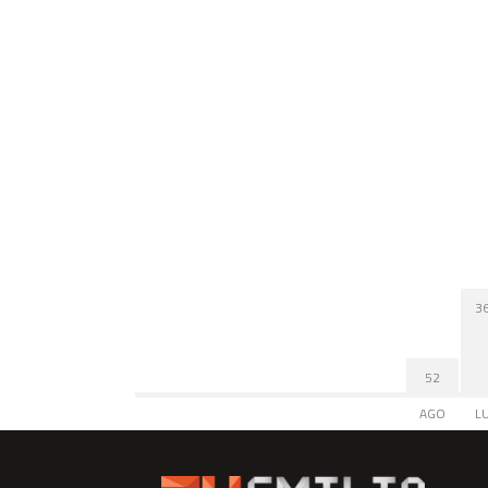
3
52
AGO
L