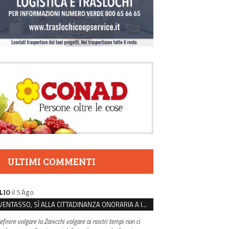
ULTIMI COMMENTI
il 5 Ago
LIO
VENTASSO, SÌ ALLA CITTADINANZA ONORARIA A IVA ZANICCHI. MA BARGIACCHI: “È DI PESSIMO GUSTO”
efinire volgare la Zanicchi volgare ai nostri tempi non ci