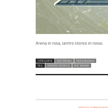
Arena in rosa, centro storico in rosso.
CATEGORIE
EDITORIALI
FRA DIAVOLO
TAG
CENTRO STORICO
RCF ARENA
ARTICOLO PRECEDEN