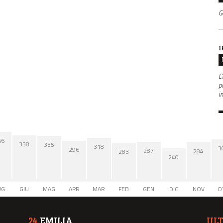
G
I
L'
po
i
66
338
335
318
3
296
287
284
283
240
UG
GIU
MAG
APR
MAR
FEB
GEN
DIC
NOV
O
24
EMILIA
UL