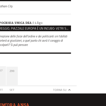
otham City
il 4 Ago
POCRISIA UNICA DEA
REGGIO, PIAZZALE EUROPA È UN INCUBO: VETRI SPACCATI E FURTI SULLE AUTO IN SOSTA
inazione delle forze dell'ordine e dei politicanti sm1dollati
rterà ai giustizieri, a quel punto chi avrà il coraggio di
ncolparli? Si può pensare
07
299
TT
SET
TORNA SU
TIM’ORA ANSA