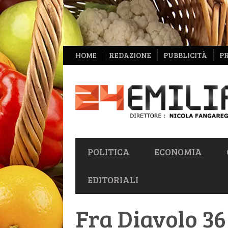
NAVIGAZIONE
HOME
REDAZIONE
PUBBLICITÀ
P
SECONDARIA
NAVIGAZIONE
POLITICA
ECONOMIA
PRIMARIA
EDITORIALI
Fra Diavolo 36