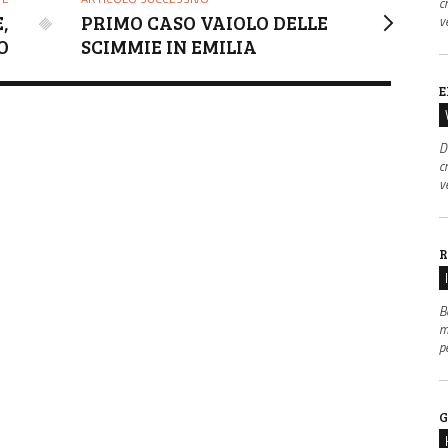
c
,
PRIMO CASO VAIOLO DELLE
v
O
SCIMMIE IN EMILIA
E
D
c
v
R
B
m
p
G