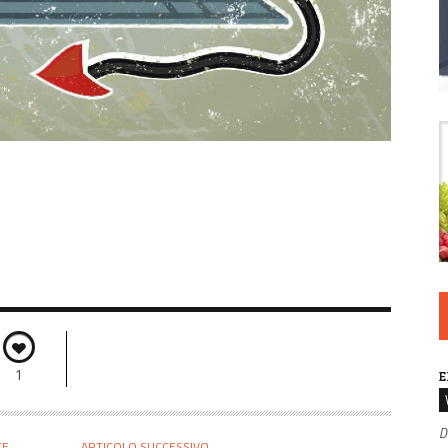
1
E
D
TE
ARTICOLO SUCCESSIVO