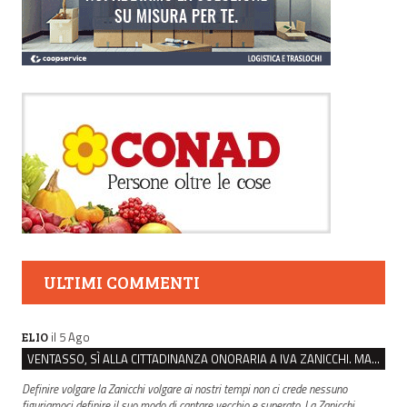
ULTIMI COMMENTI
il 5 Ago
ELIO
VENTASSO, SÌ ALLA CITTADINANZA ONORARIA A IVA ZANICCHI. MA BARGIACCHI: “È DI PESSIMO GUSTO”
Definire volgare la Zanicchi volgare ai nostri tempi non ci crede nessuno
figuriamoci definire il suo modo di cantare vecchio e superato. La Zanicchi