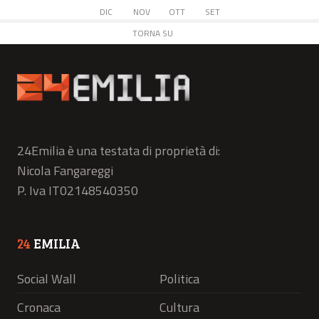
DIC
NOV
OTT
SET
TORNA SU
24Emilia è una testata di proprietà di:
Nicola Fangareggi
P. Iva IT02148540350
24
EMILIA
Social Wall
Politica
Cronaca
Cultura