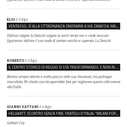
il 5 Ago
ELIO
VENTASSO, SÌ ALLA CITTADINANZA ONORARIA A IVA ZANICCHI. MA BARGIACCHI: “È DI PESSIMO GUSTO”
Definire volgare la Zanicchi volgare ai nostri tempi non ci crede nessuno
figuriamoci definire il suo modo di cantare vecchio e superato. La Zanicchi
il 5 Ago
ROBERTO
IL CENTRO STORICO DI REGGIO SI STA TRASFORMANDO, E NON IN MEGLIO
Bertoni sempre attento e molto preciso nelle sue rilevazioni, ma purtroppo
inascoltato. Mi chiedo cosa bisognerebbe fare per migliorare questa città oramai
alla frutta.
il 4 Ago
GIANNI VATTANI
HELLWATT, SCONTRO SENZA FINE. FRATELLI D’ITALIA: “MILANI PORTA DOCUMENTI, DE FRANCO INSULTI”
Gotham City