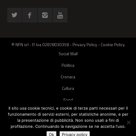
© NFN srl - P. Iva 02878030358 -
Privacy Policy
-
Cookie Policy
Social Wall
Politica
Cronaca
Cultura
Food
Il sito usa cookie tecnici, e cookie di terze parti necessari per il
Green
funzionamento di servizi esterni, per statistiche anonime, e per
la presentazione di pubblicità. Non sono usati a fini di
Pets
profilazione. Continuando la navigazione se ne accetta l'uso.
Street Style
Ok
Privacy policy