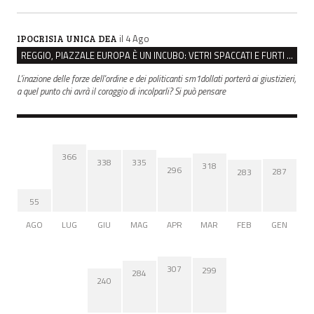
il 4 Ago
IPOCRISIA UNICA DEA
REGGIO, PIAZZALE EUROPA È UN INCUBO: VETRI SPACCATI E FURTI SULLE AUTO IN SOSTA
L'inazione delle forze dell'ordine e dei politicanti sm1dollati porterà ai giustizieri,
a quel punto chi avrà il coraggio di incolparli? Si può pensare
366
338
335
318
296
287
283
55
AGO
LUG
GIU
MAG
APR
MAR
FEB
GEN
307
299
284
240