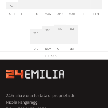
52
AGO
LUG
GIU
MAG
APR
MAR
FEB
GEN
307
299
284
240
DIC
NOV
OTT
SET
TORNA SU
24Emilia è una testata di proprietà di:
Nicola Fangareggi