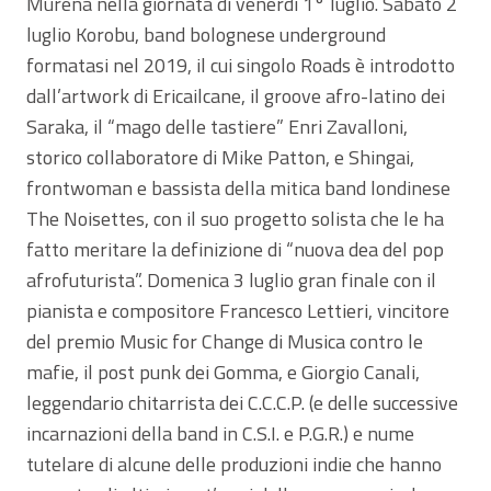
Murena nella giornata di venerdì 1° luglio. Sabato 2
luglio Korobu, band bolognese underground
formatasi nel 2019, il cui singolo Roads è introdotto
dall’artwork di Ericailcane, il groove afro-latino dei
Saraka, il “mago delle tastiere” Enri Zavalloni,
storico collaboratore di Mike Patton, e Shingai,
frontwoman e bassista della mitica band londinese
The Noisettes, con il suo progetto solista che le ha
fatto meritare la definizione di “nuova dea del pop
afrofuturista”. Domenica 3 luglio gran finale con il
pianista e compositore Francesco Lettieri, vincitore
del premio Music for Change di Musica contro le
mafie, il post punk dei Gomma, e Giorgio Canali,
leggendario chitarrista dei C.C.C.P. (e delle successive
incarnazioni della band in C.S.I. e P.G.R.) e nume
tutelare di alcune delle produzioni indie che hanno