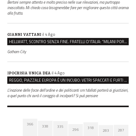
Bertoni sempre attento e molto preciso nelle sue rilevazioni, ma purtroppo
inascoltato. Mi chiedo cosa bisognerebbe fare per migliorare questa città oramai
alla frutta.
il 4 Ago
GIANNI VATTANI
HELLWATT, SCONTRO SENZA FINE. FRATELLI D’ITALIA: “MILANI PORTA DOCUMENTI, DE FRANCO INSULTI”
Gotham City
il 4 Ago
IPOCRISIA UNICA DEA
REGGIO, PIAZZALE EUROPA È UN INCUBO: VETRI SPACCATI E FURTI SULLE AUTO IN SOSTA
L'inazione delle forze dell'ordine e dei politicanti sm1dollati porterà ai giustizieri,
a quel punto chi avrà il coraggio di incolparli? Si può pensare
366
338
335
318
296
287
283