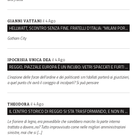
il 4 Ago
GIANNI VATTANI
HELLWATT, SCONTRO SENZA FINE. FRATELLI D’ITALIA: “MILANI PORTA DOCUMENTI, DE FRANCO INSULTI”
Gotham City
il 4 Ago
IPOCRISIA UNICA DEA
REGGIO, PIAZZALE EUROPA È UN INCUBO: VETRI SPACCATI E FURTI SULLE AUTO IN SOSTA
L'inazione delle forze dell'ordine e dei politicanti sm1dollati porterà ai giustizieri,
a quel punto chi avrà il coraggio di incolparli? Si può pensare
il 4 Ago
THEODORA
IL CENTRO STORICO DI REGGIO SI STA TRASFORMANDO, E NON IN MEGLIO
Le fioriere di legno, era prevedibile che sarebbero marcite: la parte interna
trattata a dovere...no? Tutto improvvisato come nelle migliori amministrazioni
sinistre, mai che si […]