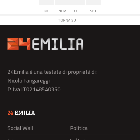
DIC
NOV
OTT
SET
TORNA SU
24Emilia è una testata di proprietà di:
Nicola Fangareggi
P. Iva IT02148540350
24
EMILIA
Social Wall
Politica