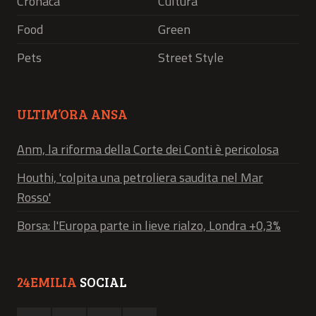
Cronaca
Cultura
Food
Green
Pets
Street Style
ULTIM’ORA ANSA
Anm, la riforma della Corte dei Conti è pericolosa
Houthi, 'colpita una petroliera saudita nel Mar
Rosso'
Borsa: l'Europa parte in lieve rialzo, Londra +0,3%
24EMILIA
SOCIAL