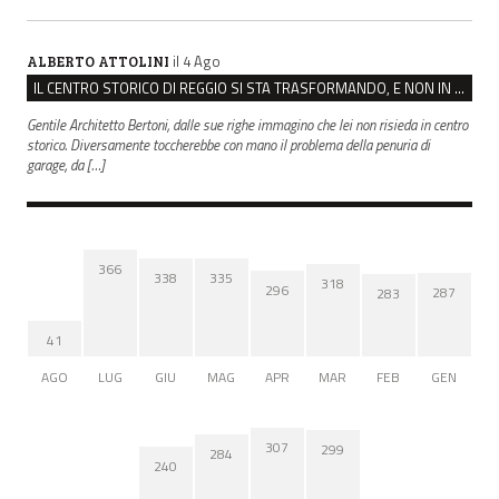
il 4 Ago
ALBERTO ATTOLINI
IL CENTRO STORICO DI REGGIO SI STA TRASFORMANDO, E NON IN MEGLIO
Gentile Architetto Bertoni, dalle sue righe immagino che lei non risieda in centro
storico. Diversamente toccherebbe con mano il problema della penuria di
garage, da […]
366
338
335
318
296
287
283
41
AGO
LUG
GIU
MAG
APR
MAR
FEB
GEN
307
299
284
240