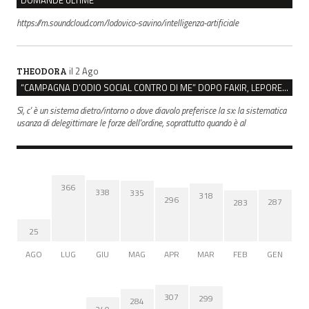
https://m.soundcloud.com/lodovico-savino/intelligenza-artificiale
il 2 Ago
THEODORA
“CAMPAGNA D’ODIO SOCIAL CONTRO DI ME” DOPO FAKIR, LEPORE: “C’È UN SISTEMA DIETRO”
Sì, c' è un sistema dietro/intorno o dove diavolo preferisce la sx: la sistematica
usanza di delegittimare le forze dell'ordine, soprattutto quando è al
366
338
335
318
296
287
283
25
AGO
LUG
GIU
MAG
APR
MAR
FEB
GEN
307
299
284