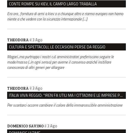
CONTE ROMPE SU KIEV, IL CAMPO LARGO TRABALLA
Era ora , fornitura di armi a kiev o a chiunque altro e riarmo europeo non hanno
niente a che vedere con la sicurezza internazionale […]
il 3 Ago
THEODORA
CULTURA E SPETTACOLI, LE OCCASIONI PERSE DA REGGIO
Magari...ma purtroppo i nostri c.d. amministratori preferiscono seguire le
mode/massa (...in ogni senso) per averne il consenso anziché instillare
conoscenza di altri generi per allargare
il 3 Ago
THEODORA
ITALIA VIVA REGGIO: “IREN FA UTILI MA I CITTADINI E LE IMPRESE PAGANO SEMPRE DI PIÙ”
Per scantarci occorre cambiare il colore della immarcescibile amministrazione
il 3 Ago
DOMENICO SAVINO
DOMANDE ULTIME