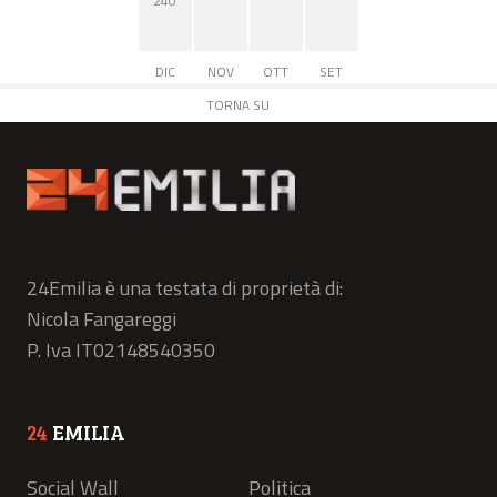
240
DIC
NOV
OTT
SET
TORNA SU
24Emilia è una testata di proprietà di:
Nicola Fangareggi
P. Iva IT02148540350
24
EMILIA
Social Wall
Politica