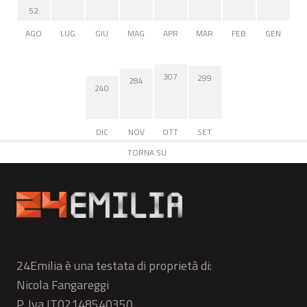
52
AGO
LUG
GIU
MAG
APR
MAR
FEB
GEN
307
299
284
240
DIC
NOV
OTT
SET
TORNA SU
24Emilia è una testata di proprietà di:
Nicola Fangareggi
P. Iva IT02148540350