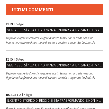
ULTIMI COMMENTI
il 5 Ago
ELIO
VENTASSO, SÌ ALLA CITTADINANZA ONORARIA A IVA ZANICCHI. MA BARGIACCHI: “È DI PESSIMO GUSTO”
Definire volgare la Zanicchi volgare ai nostri tempi non ci crede nessuno
figuriamoci definire il suo modo di cantare vecchio e superato. La Zanicchi
il 5 Ago
ELIO
VENTASSO, SÌ ALLA CITTADINANZA ONORARIA A IVA ZANICCHI. MA BARGIACCHI: “È DI PESSIMO GUSTO”
Definire volgare la Zanicchi volgare ai nostri tempi non ci crede nessuno
figuriamoci definire il suo modo di cantare vecchio e superato. La Zanicchi
il 5 Ago
ROBERTO
IL CENTRO STORICO DI REGGIO SI STA TRASFORMANDO, E NON IN MEGLIO
Bertoni sempre attento e molto preciso nelle sue rilevazioni, ma purtroppo