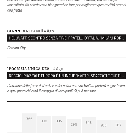
inascoltato. Mi chiedo cosa bisognerebbe fare per migliorare questa città oramai
alla frutta.
il 4 Ago
GIANNI VATTANI
HELLWATT, SCONTRO SENZA FINE. FRATELLI D’ITALIA: “MILANI PORTA DOCUMENTI, DE FRANCO INSULTI”
Gotham City
il 4 Ago
IPOCRISIA UNICA DEA
REGGIO, PIAZZALE EUROPA È UN INCUBO: VETRI SPACCATI E FURTI SULLE AUTO IN SOSTA
L'inazione delle forze dell'ordine e dei politicanti sm1dollati porterà ai giustizieri,
a quel punto chi avrà il coraggio di incolparli? Si può pensare
366
338
335
318
296
287
283