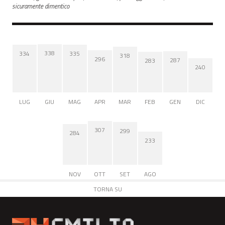
sicuramente dimentico
338
335
334
318
296
287
283
240
LUG
GIU
MAG
APR
MAR
FEB
GEN
DIC
307
299
284
233
NOV
OTT
SET
AGO
TORNA SU