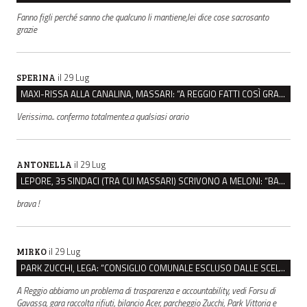
Fanno figli perché sanno che qualcuno li mantiene,lei dice cose sacrosanto
grazie
il 29 Lug
SPERINA
MAXI-RISSA ALLA CANALINA, MASSARI: “A REGGIO FATTI COSÌ GRAVI NON DEVONO TROVARE SPAZIO”
Verissimo.. confermo totalmente.a qualsiasi orario
il 29 Lug
ANTONELLA
LEPORE, 35 SINDACI (TRA CUI MASSARI) SCRIVONO A MELONI: “BASTA ATTACCHI ISTITUZIONALI”
brava !
il 29 Lug
MIRKO
PARK ZUCCHI, LEGA: “CONSIGLIO COMUNALE ESCLUSO DALLE SCELTE, PRETENDIAMO TUTTI GLI ATTI”
A Reggio abbiamo un problema di trasparenza e accountability, vedi Forsu di
Gavassa, gara raccolta rifiuti, bilancio Acer, parcheggio Zucchi, Park Vittoria e