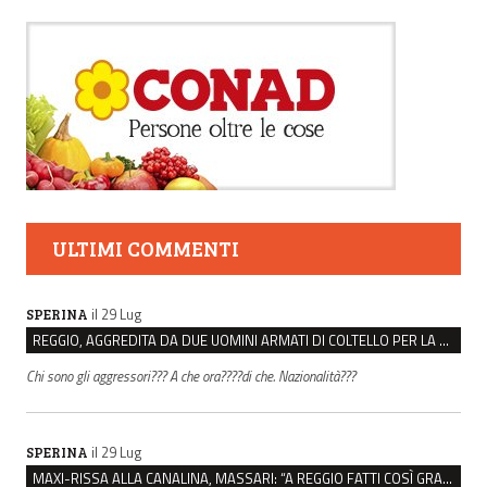
ULTIMI COMMENTI
il 29 Lug
SPERINA
REGGIO, AGGREDITA DA DUE UOMINI ARMATI DI COLTELLO PER LA BORSA: LEI REAGISCE E LI FA SCAPPARE
Chi sono gli aggressori??? A che ora????di che. Nazionalità???
il 29 Lug
SPERINA
MAXI-RISSA ALLA CANALINA, MASSARI: “A REGGIO FATTI COSÌ GRAVI NON DEVONO TROVARE SPAZIO”