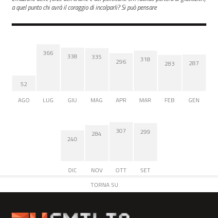
a quel punto chi avrà il coraggio di incolparli? Si può pensare
366
338
335
318
296
287
283
52
AGO
LUG
GIU
MAG
APR
MAR
FEB
GEN
307
299
284
240
DIC
NOV
OTT
SET
TORNA SU