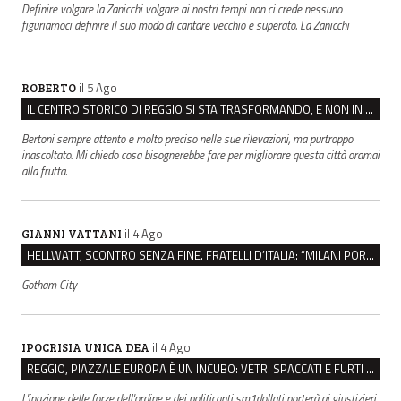
Definire volgare la Zanicchi volgare ai nostri tempi non ci crede nessuno
figuriamoci definire il suo modo di cantare vecchio e superato. La Zanicchi
il 5 Ago
ROBERTO
IL CENTRO STORICO DI REGGIO SI STA TRASFORMANDO, E NON IN MEGLIO
Bertoni sempre attento e molto preciso nelle sue rilevazioni, ma purtroppo
inascoltato. Mi chiedo cosa bisognerebbe fare per migliorare questa città oramai
alla frutta.
il 4 Ago
GIANNI VATTANI
HELLWATT, SCONTRO SENZA FINE. FRATELLI D’ITALIA: “MILANI PORTA DOCUMENTI, DE FRANCO INSULTI”
Gotham City
il 4 Ago
IPOCRISIA UNICA DEA
REGGIO, PIAZZALE EUROPA È UN INCUBO: VETRI SPACCATI E FURTI SULLE AUTO IN SOSTA
L'inazione delle forze dell'ordine e dei politicanti sm1dollati porterà ai giustizieri,