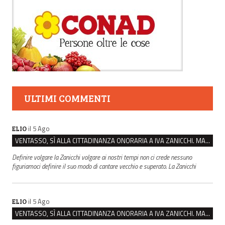
ULTIMI COMMENTI
il 5 Ago
ELIO
VENTASSO, SÌ ALLA CITTADINANZA ONORARIA A IVA ZANICCHI. MA BARGIACCHI: “È DI PESSIMO GUSTO”
Definire volgare la Zanicchi volgare ai nostri tempi non ci crede nessuno
figuriamoci definire il suo modo di cantare vecchio e superato. La Zanicchi
il 5 Ago
ELIO
VENTASSO, SÌ ALLA CITTADINANZA ONORARIA A IVA ZANICCHI. MA BARGIACCHI: “È DI PESSIMO GUSTO”