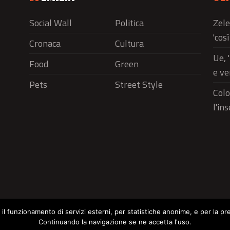
Social Wall
Politica
Zele
'cos
Cronaca
Cultura
Ue, 
Food
Green
e ve
Pets
Street Style
Colo
l'in
r il funzionamento di servizi esterni, per statistiche anonime, e per la pr
Continuando la navigazione se ne accetta l'uso.