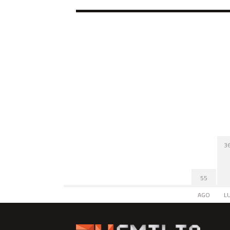
3
55
AGO
L