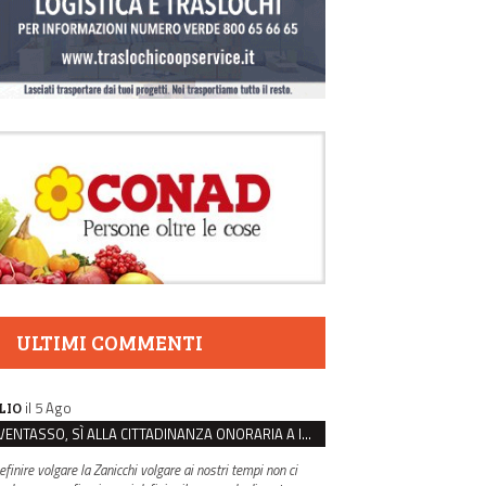
ULTIMI COMMENTI
il 5 Ago
LIO
VENTASSO, SÌ ALLA CITTADINANZA ONORARIA A IVA ZANICCHI. MA BARGIACCHI: “È DI PESSIMO GUSTO”
efinire volgare la Zanicchi volgare ai nostri tempi non ci