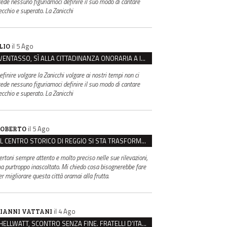
rede nessuno figuriamoci definire il suo modo di cantare
ecchio e superato. La Zanicchi
il 5 Ago
LIO
VENTASSO, SÌ ALLA CITTADINANZA ONORARIA A IVA ZANICCHI. MA BARGIACCHI: “È DI PESSIMO GUSTO”
efinire volgare la Zanicchi volgare ai nostri tempi non ci
rede nessuno figuriamoci definire il suo modo di cantare
ecchio e superato. La Zanicchi
il 5 Ago
OBERTO
IL CENTRO STORICO DI REGGIO SI STA TRASFORMANDO, E NON IN MEGLIO
ertoni sempre attento e molto preciso nelle sue rilevazioni,
a purtroppo inascoltato. Mi chiedo cosa bisognerebbe fare
er migliorare questa città oramai alla frutta.
il 4 Ago
IANNI VATTANI
HELLWATT, SCONTRO SENZA FINE. FRATELLI D’ITALIA: “MILANI PORTA DOCUMENTI, DE FRANCO INSULTI”