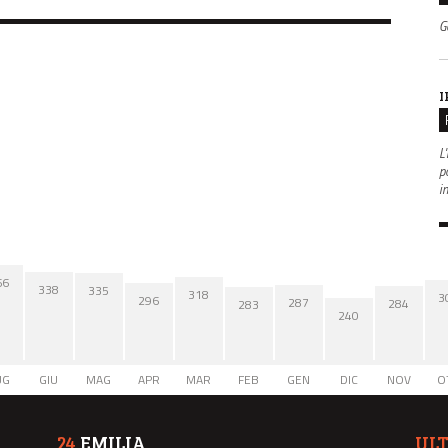
G
I
L'
po
i
66
338
335
318
3
296
287
284
283
240
UG
GIU
MAG
APR
MAR
FEB
GEN
DIC
NOV
O
24
EMILIA
UL