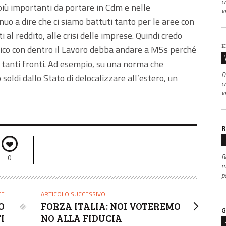
c
più importanti da portare in Cdm e nelle
v
uo a dire che ci siamo battuti tanto per le aree con
 al reddito, alle crisi delle imprese. Quindi credo
E
ico con dentro il Lavoro debba andare a M5s perché
u tanti fronti. Ad esempio, su una norma che
D
oldi dallo Stato di delocalizzare all’estero, un
c
v
R
B
0
m
p
TE
ARTICOLO SUCCESSIVO
O
FORZA ITALIA: NOI VOTEREMO
G
I
NO ALLA FIDUCIA