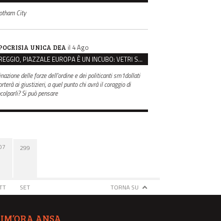
otham City
il 4 Ago
POCRISIA UNICA DEA
REGGIO, PIAZZALE EUROPA È UN INCUBO: VETRI SPACCATI E FURTI SULLE AUTO IN SOSTA
inazione delle forze dell'ordine e dei politicanti sm1dollati
rterà ai giustizieri, a quel punto chi avrà il coraggio di
ncolparli? Si può pensare
07
299
TT
SET
TORNA SU
TIM’ORA ANSA