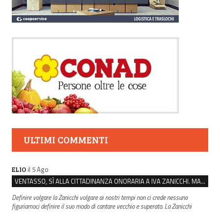
ULTIMI COMMENTI
il 5 Ago
ELIO
VENTASSO, SÌ ALLA CITTADINANZA ONORARIA A IVA ZANICCHI. MA BARGIACCHI: “È DI PESSIMO GUSTO”
Definire volgare la Zanicchi volgare ai nostri tempi non ci crede nessuno
figuriamoci definire il suo modo di cantare vecchio e superato. La Zanicchi