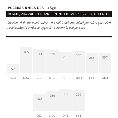
il 4 Ago
IPOCRISIA UNICA DEA
REGGIO, PIAZZALE EUROPA È UN INCUBO: VETRI SPACCATI E FURTI SULLE AUTO IN SOSTA
L'inazione delle forze dell'ordine e dei politicanti sm1dollati porterà ai giustizieri,
a quel punto chi avrà il coraggio di incolparli? Si può pensare
366
338
335
318
296
287
283
52
AGO
LUG
GIU
MAG
APR
MAR
FEB
GEN
307
299
284
240
DIC
NOV
OTT
SET