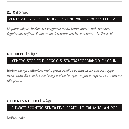
il 5 Ago
ELIO
VENTASSO, SÌ ALLA CITTADINANZA ONORARIA A IVA ZANICCHI. MA BARGIACCHI: “È DI PESSIMO GUSTO”
Definire volgare la Zanicchi volgare ai nostri tempi non ci crede nessuno
figuriamoci definire il suo modo di cantare vecchio e superato. La Zanicchi
il 5 Ago
ROBERTO
IL CENTRO STORICO DI REGGIO SI STA TRASFORMANDO, E NON IN MEGLIO
Bertoni sempre attento e molto preciso nelle sue rilevazioni, ma purtroppo
inascoltato. Mi chiedo cosa bisognerebbe fare per migliorare questa città oramai
alla frutta.
il 4 Ago
GIANNI VATTANI
HELLWATT, SCONTRO SENZA FINE. FRATELLI D’ITALIA: “MILANI PORTA DOCUMENTI, DE FRANCO INSULTI”
Gotham City