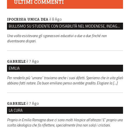
ULTIMI COMMENTI
il 8 Ago
IPOCRISIA UNICA DEA
BULLISMO SU STUDENTE CON DISABILITÀ NEL MODENESE, INDAGATI DUE RAGAZZI DI 16 ANNI
Una volta esistevano gli sganassoni educativi a due a due finché non
diventavano dispari.
il 7 Ago
GABRIELE
EMILIA
Per renderlo più "umano" troviamo anche i suoi difetti. Speriamo che in vita glieli
abbiano fatti notare. Da buon emiliano penso avrebbe gradito. Elogiare la […]
il 7 Ago
GABRIELE
LA CURA
Proprio in Emilia Romagna dove ci sono molti Hospice all’altezza ! E’ proprio una
scelta ideologica che fa riflettere, specialmente (ma non solo) i cristiani.