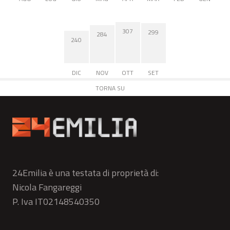
307
299
284
240
DIC
NOV
OTT
SET
TORNA SU
24Emilia è una testata di proprietà di:
Nicola Fangareggi
P. Iva IT02148540350