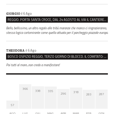
il 6 Ago
GIORGIO
REGGIO. PORTA SANTA CROCE, DAL 24 AGOSTO AL VIA IL CANTIERE PER IL NUOVO COLLETTORE FOGNARIO
Bello, bellissimo, un altro regalo alle tribù maranze che manco ci ringrazieranno,
stessa logica cortomirante come quella attuata per il parcheggio piazzale europa
il 6 Ago
THEODORA
BOSCO OSPIZIO REGGIO, TERZO GIORNO DI BLOCCO. IL COMITATO: “PRESIDIO FINO A VENERDÌ”
Poi tutti al mare...non credo a manifestare!
366
338
335
318
296
287
283
57
AGO
LUG
GIU
MAG
APR
MAR
FEB
GEN