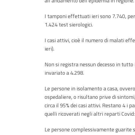
all’andamento dell’epidemia in regione.
I tamponi effettuati ieri sono 7.740, pe
1.424 test sierologici.
I casi attivi, cioè il numero di malati effe
ieri).
Non si registra nessun decesso in tutto i
invariato a 4.298.
Le persone in isolamento a casa, ovvero 
ospedaliere, o risultano prive di sintom
circa il 95% dei casi attivi. Restano 4 i 
quelli ricoverati negli altri reparti Covid:
Le persone complessivamente guarite sal