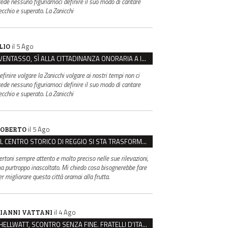
rede nessuno figuriamoci definire il suo modo di cantare
ecchio e superato. La Zanicchi
il 5 Ago
LIO
VENTASSO, SÌ ALLA CITTADINANZA ONORARIA A IVA ZANICCHI. MA BARGIACCHI: “È DI PESSIMO GUSTO”
efinire volgare la Zanicchi volgare ai nostri tempi non ci
rede nessuno figuriamoci definire il suo modo di cantare
ecchio e superato. La Zanicchi
il 5 Ago
OBERTO
IL CENTRO STORICO DI REGGIO SI STA TRASFORMANDO, E NON IN MEGLIO
ertoni sempre attento e molto preciso nelle sue rilevazioni,
a purtroppo inascoltato. Mi chiedo cosa bisognerebbe fare
er migliorare questa città oramai alla frutta.
il 4 Ago
IANNI VATTANI
HELLWATT, SCONTRO SENZA FINE. FRATELLI D’ITALIA: “MILANI PORTA DOCUMENTI, DE FRANCO INSULTI”