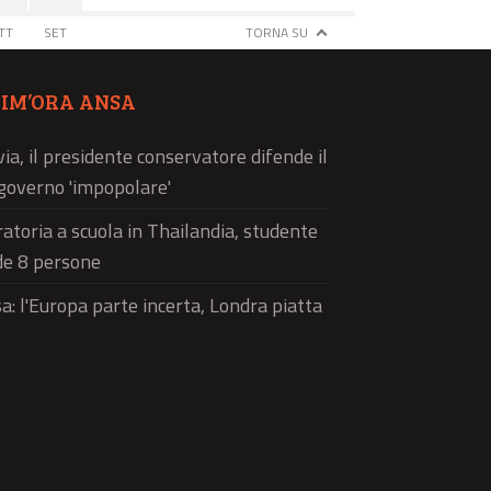
TT
SET
TORNA SU
TIM’ORA ANSA
via, il presidente conservatore difende il
governo 'impopolare'
atoria a scuola in Thailandia, studente
de 8 persone
a: l'Europa parte incerta, Londra piatta