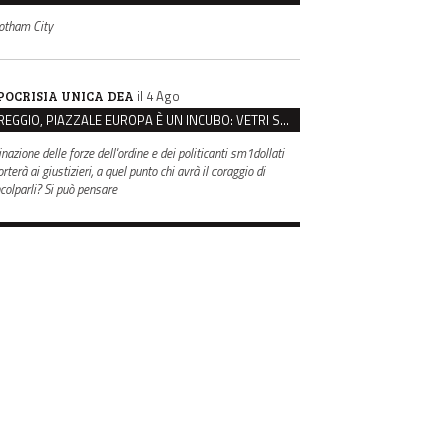
otham City
il 4 Ago
POCRISIA UNICA DEA
REGGIO, PIAZZALE EUROPA È UN INCUBO: VETRI SPACCATI E FURTI SULLE AUTO IN SOSTA
inazione delle forze dell'ordine e dei politicanti sm1dollati
rterà ai giustizieri, a quel punto chi avrà il coraggio di
ncolparli? Si può pensare