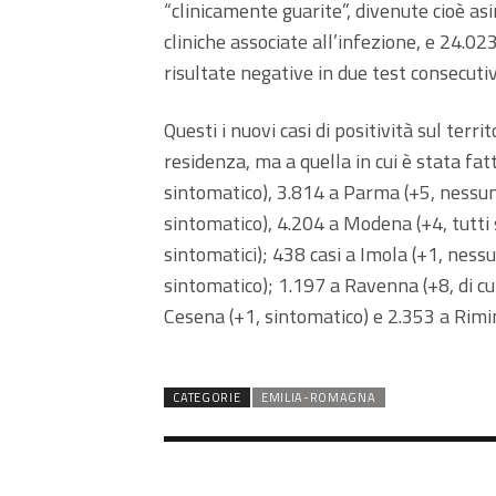
“clinicamente guarite”, divenute cioè 
cliniche associate all’infezione, e 24.023
risultate negative in due test consecutiv
Questi i nuovi casi di positività sul terri
residenza, ma a quella in cui è stata fat
sintomatico), 3.814 a Parma (+5, nessun 
sintomatico), 4.204 a Modena (+4, tutti s
sintomatici); 438 casi a Imola (+1, ness
sintomatico); 1.197 a Ravenna (+8, di cui
Cesena (+1, sintomatico) e 2.353 a Rimini
CATEGORIE
EMILIA-ROMAGNA