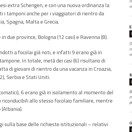
c
Paesi extra Schengen, e con una nuova ordinanza la
v
i i tamponi anche per i viaggiatori di rientro da
zia, Spagna, Malta e Grecia.
E
 in due province, Bologna (12 casi) e Ravenna (8).
D
c
dotti a focolai già noti, e infatti 9 erano già in
v
mpone. In totale, metà dei casi (6) risultano di
ratta di giovani di rientro da una vacanza in Croazia,
R
), Serbia e Stati Uniti.
ntomatici), 6 erano già in isolamento al momento del
B
m
 riconducibili allo stesso focolaio familiare, mentre
p
o (Albania).
gi sulla base delle richieste istituzionali – relativi
G