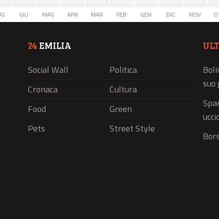
UG
GIU
MAG
APR
MAR
FEB
GEN
DIC
NOV
O
24
EMILIA
UL
Social Wall
Politica
Boli
suo 
Cronaca
Cultura
Spar
Food
Green
ucci
Pets
Street Style
Bors