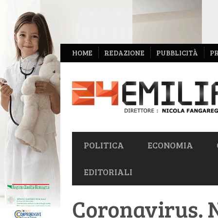
NAVIGAZIONE
HOME
REDAZIONE
PUBBLICITÀ
P
SECONDARIA
NAVIGAZIONE
POLITICA
ECONOMIA
PRIMARIA
EDITORIALI
Coronavirus. 