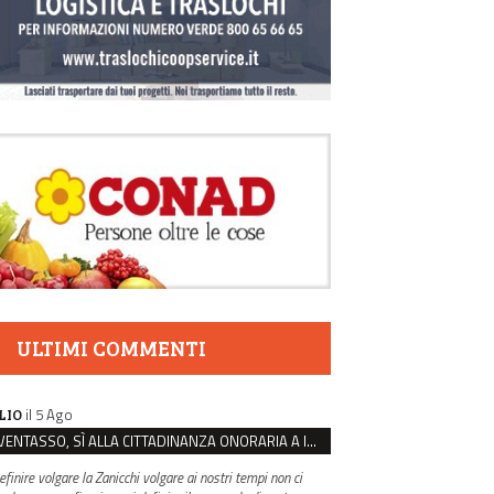
ULTIMI COMMENTI
il 5 Ago
LIO
VENTASSO, SÌ ALLA CITTADINANZA ONORARIA A IVA ZANICCHI. MA BARGIACCHI: “È DI PESSIMO GUSTO”
efinire volgare la Zanicchi volgare ai nostri tempi non ci