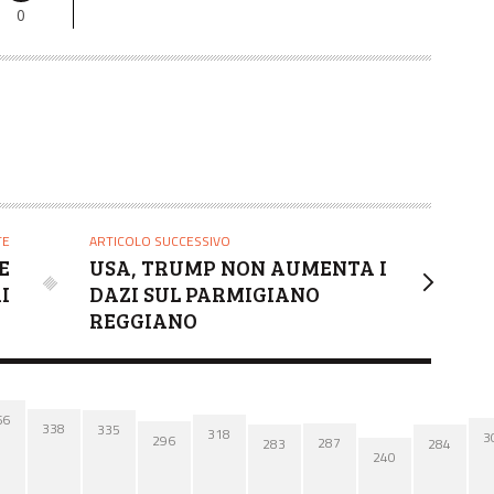
0
TE
ARTICOLO SUCCESSIVO
E
USA, TRUMP NON AUMENTA I
I
DAZI SUL PARMIGIANO
REGGIANO
66
338
335
318
3
296
287
284
283
240