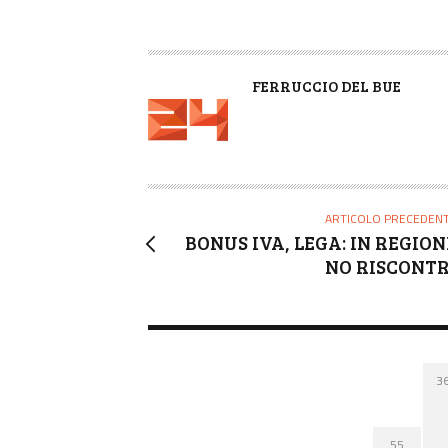
A
FERRUCCIO DEL BUE
U
T
O
R
E
ARTICOLO PRECEDEN
BONUS IVA, LEGA: IN REGION
NO RISCONTR
3
55