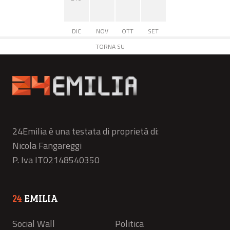
DIC
NOV
OTT
SET
TORNA SU
24Emilia è una testata di proprietà di:
Nicola Fangareggi
P. Iva IT02148540350
24
EMILIA
Social Wall
Politica