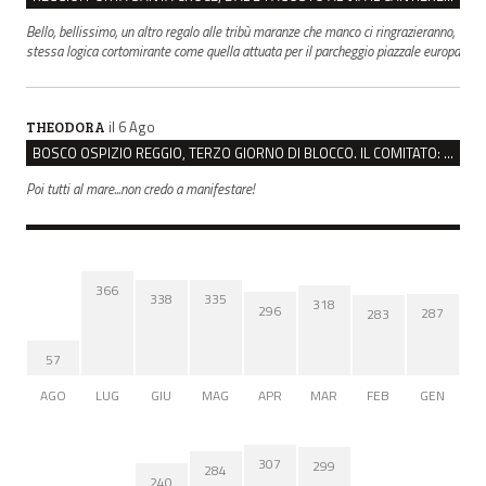
Bello, bellissimo, un altro regalo alle tribù maranze che manco ci ringrazieranno,
stessa logica cortomirante come quella attuata per il parcheggio piazzale europa
il 6 Ago
THEODORA
BOSCO OSPIZIO REGGIO, TERZO GIORNO DI BLOCCO. IL COMITATO: “PRESIDIO FINO A VENERDÌ”
Poi tutti al mare...non credo a manifestare!
366
338
335
318
296
287
283
57
AGO
LUG
GIU
MAG
APR
MAR
FEB
GEN
307
299
284
240