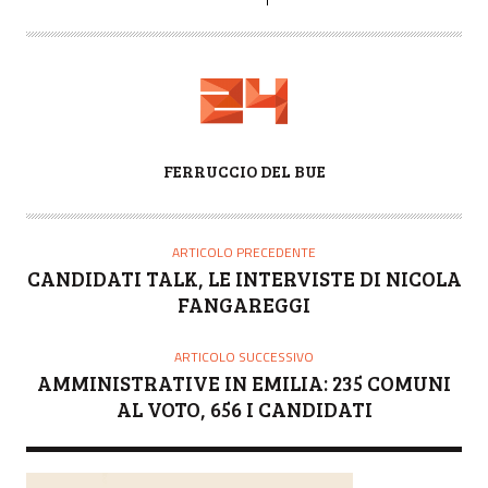
A
FERRUCCIO DEL BUE
U
T
O
ARTICOLO PRECEDENTE
R
CANDIDATI TALK, LE INTERVISTE DI NICOLA
E
FANGAREGGI
ARTICOLO SUCCESSIVO
AMMINISTRATIVE IN EMILIA: 235 COMUNI
AL VOTO, 656 I CANDIDATI