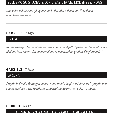
BULLISMO SU STUDENTE CON DISABILITÀ NEL MODENESE, INDAGATI DUE RAGAZZI DI 16 ANNI
Una volta esistevano gli sganassoni educativi a due a due finché non
diventavano dispari.
il 7 Ago
GABRIELE
EMILIA
Per renderlo più "umano" troviamo anche i suoi difetti. Speriamo che in vita glieli
abbiano fatti notare. Da buon emiliano penso avrebbe gradito. Elogiare la […]
il 7 Ago
GABRIELE
LA CURA
Proprio in Emilia Romagna dove ci sono molti Hospice all’altezza ! E’ proprio una
scelta ideologica che fa riflettere, specialmente (ma non solo) i cristiani.
il 6 Ago
GIORGIO
REGGIO. PORTA SANTA CROCE, DAL 24 AGOSTO AL VIA IL CANTIERE PER IL NUOVO COLLETTORE FOGNARIO