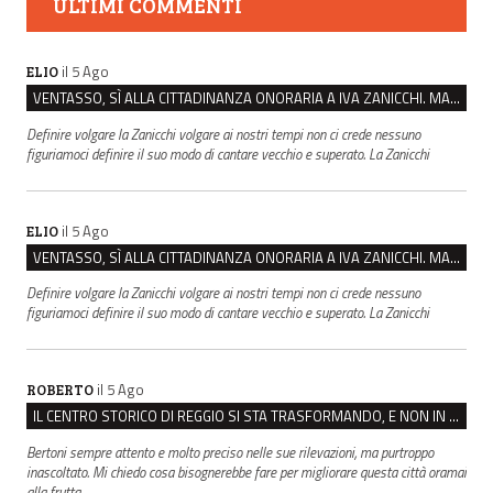
ULTIMI COMMENTI
il 5 Ago
ELIO
VENTASSO, SÌ ALLA CITTADINANZA ONORARIA A IVA ZANICCHI. MA BARGIACCHI: “È DI PESSIMO GUSTO”
Definire volgare la Zanicchi volgare ai nostri tempi non ci crede nessuno
figuriamoci definire il suo modo di cantare vecchio e superato. La Zanicchi
il 5 Ago
ELIO
VENTASSO, SÌ ALLA CITTADINANZA ONORARIA A IVA ZANICCHI. MA BARGIACCHI: “È DI PESSIMO GUSTO”
Definire volgare la Zanicchi volgare ai nostri tempi non ci crede nessuno
figuriamoci definire il suo modo di cantare vecchio e superato. La Zanicchi
il 5 Ago
ROBERTO
IL CENTRO STORICO DI REGGIO SI STA TRASFORMANDO, E NON IN MEGLIO
Bertoni sempre attento e molto preciso nelle sue rilevazioni, ma purtroppo
inascoltato. Mi chiedo cosa bisognerebbe fare per migliorare questa città oramai
alla frutta.