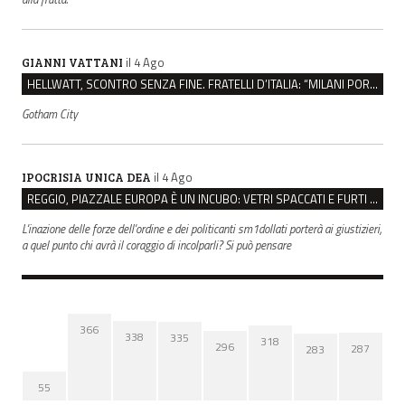
il 4 Ago
GIANNI VATTANI
HELLWATT, SCONTRO SENZA FINE. FRATELLI D’ITALIA: “MILANI PORTA DOCUMENTI, DE FRANCO INSULTI”
Gotham City
il 4 Ago
IPOCRISIA UNICA DEA
REGGIO, PIAZZALE EUROPA È UN INCUBO: VETRI SPACCATI E FURTI SULLE AUTO IN SOSTA
L'inazione delle forze dell'ordine e dei politicanti sm1dollati porterà ai giustizieri,
a quel punto chi avrà il coraggio di incolparli? Si può pensare
366
338
335
318
296
287
283
55