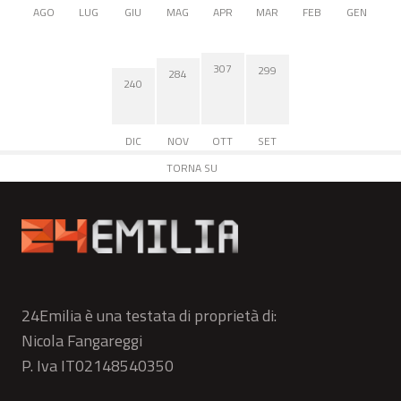
AGO
LUG
GIU
MAG
APR
MAR
FEB
GEN
307
299
284
240
DIC
NOV
OTT
SET
TORNA SU
24Emilia è una testata di proprietà di:
Nicola Fangareggi
P. Iva IT02148540350