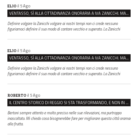
il 5 Ago
ELIO
VENTASSO, SÌ ALLA CITTADINANZA ONORARIA A IVA ZANICCHI. MA BARGIACCHI: “È DI PESSIMO GUSTO”
Definire volgare la Zanicchi volgare ai nostri tempi non ci crede nessuno
figuriamoci definire il suo modo di cantare vecchio e superato. La Zanicchi
il 5 Ago
ELIO
VENTASSO, SÌ ALLA CITTADINANZA ONORARIA A IVA ZANICCHI. MA BARGIACCHI: “È DI PESSIMO GUSTO”
Definire volgare la Zanicchi volgare ai nostri tempi non ci crede nessuno
figuriamoci definire il suo modo di cantare vecchio e superato. La Zanicchi
il 5 Ago
ROBERTO
IL CENTRO STORICO DI REGGIO SI STA TRASFORMANDO, E NON IN MEGLIO
Bertoni sempre attento e molto preciso nelle sue rilevazioni, ma purtroppo
inascoltato. Mi chiedo cosa bisognerebbe fare per migliorare questa città oramai
alla frutta.