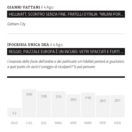
il 4 Ago
GIANNI VATTANI
HELLWATT, SCONTRO SENZA FINE. FRATELLI D’ITALIA: “MILANI PORTA DOCUMENTI, DE FRANCO INSULTI”
Gotham City
il 4 Ago
IPOCRISIA UNICA DEA
REGGIO, PIAZZALE EUROPA È UN INCUBO: VETRI SPACCATI E FURTI SULLE AUTO IN SOSTA
L'inazione delle forze dell'ordine e dei politicanti sm1dollati porterà ai giustizieri,
a quel punto chi avrà il coraggio di incolparli? Si può pensare
366
338
335
318
296
287
283
52
AGO
LUG
GIU
MAG
APR
MAR
FEB
GEN