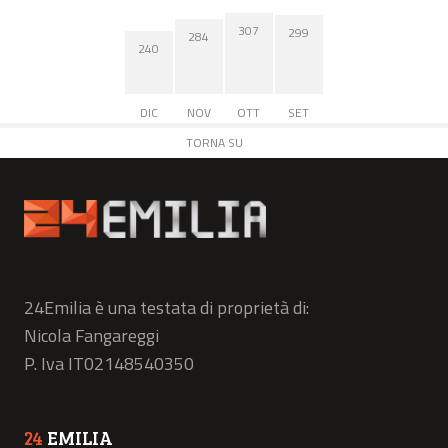
307
299
284
240
DIC
NOV
OTT
SET
TORNA SU
24Emilia è una testata di proprietà di:
Nicola Fangareggi
P. Iva IT02148540350
24
EMILIA