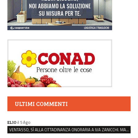
ULTIMI COMMENTI
il 5 Ago
ELIO
VENTASSO, SÌ ALLA CITTADINANZA ONORARIA A IVA ZANICCHI. MA BARGIACCHI: “È DI PESSIMO GUSTO”