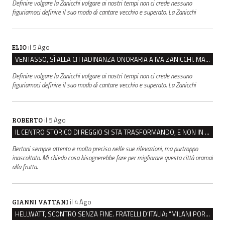
Definire volgare la Zanicchi volgare ai nostri tempi non ci crede nessuno
figuriamoci definire il suo modo di cantare vecchio e superato. La Zanicchi
il 5 Ago
ELIO
VENTASSO, SÌ ALLA CITTADINANZA ONORARIA A IVA ZANICCHI. MA BARGIACCHI: “È DI PESSIMO GUSTO”
Definire volgare la Zanicchi volgare ai nostri tempi non ci crede nessuno
figuriamoci definire il suo modo di cantare vecchio e superato. La Zanicchi
il 5 Ago
ROBERTO
IL CENTRO STORICO DI REGGIO SI STA TRASFORMANDO, E NON IN MEGLIO
Bertoni sempre attento e molto preciso nelle sue rilevazioni, ma purtroppo
inascoltato. Mi chiedo cosa bisognerebbe fare per migliorare questa città oramai
alla frutta.
il 4 Ago
GIANNI VATTANI
HELLWATT, SCONTRO SENZA FINE. FRATELLI D’ITALIA: “MILANI PORTA DOCUMENTI, DE FRANCO INSULTI”