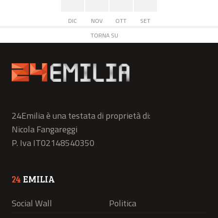
DIC
NOV
OTT
SET
TORNA SU
24Emilia è una testata di proprietà di:
Nicola Fangareggi
P. Iva IT02148540350
24
EMILIA
Social Wall
Politica