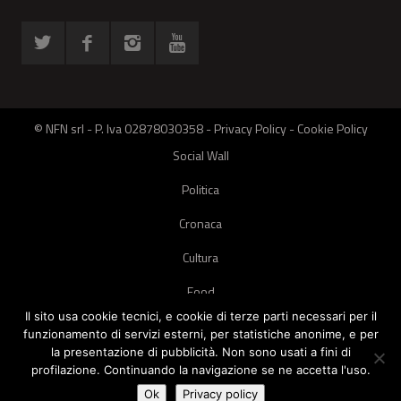
© NFN srl - P. Iva 02878030358 -
Privacy Policy
-
Cookie Policy
Social Wall
Politica
Cronaca
Cultura
Food
Il sito usa cookie tecnici, e cookie di terze parti necessari per il
Green
funzionamento di servizi esterni, per statistiche anonime, e per
la presentazione di pubblicità. Non sono usati a fini di
Pets
profilazione. Continuando la navigazione se ne accetta l'uso.
Street Style
Ok
Privacy policy