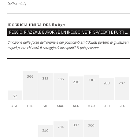
Gotham City
il 4 Ago
IPOCRISIA UNICA DEA
REGGIO, PIAZZALE EUROPA È UN INCUBO: VETRI SPACCATI E FURTI SULLE AUTO IN SOSTA
L'inazione delle forze dell'ordine e dei politicanti sm1dollati porterà ai giustizieri,
a quel punto chi avrà il coraggio di incolparli? Si può pensare
366
338
335
318
296
287
283
52
AGO
LUG
GIU
MAG
APR
MAR
FEB
GEN
307
299
284
240