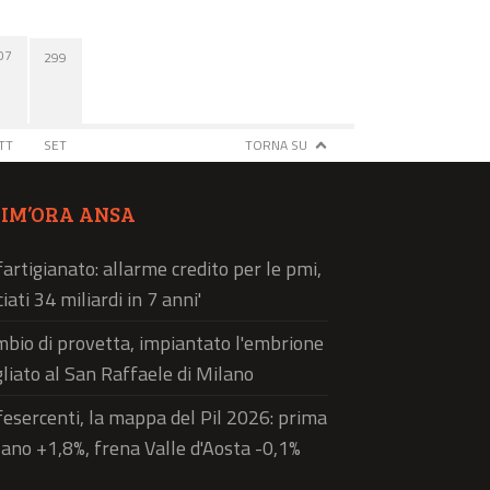
07
299
TT
SET
TORNA SU
TIM’ORA ANSA
artigianato: allarme credito per le pmi,
ciati 34 miliardi in 7 anni'
bio di provetta, impiantato l'embrione
liato al San Raffaele di Milano
esercenti, la mappa del Pil 2026: prima
ano +1,8%, frena Valle d'Aosta -0,1%