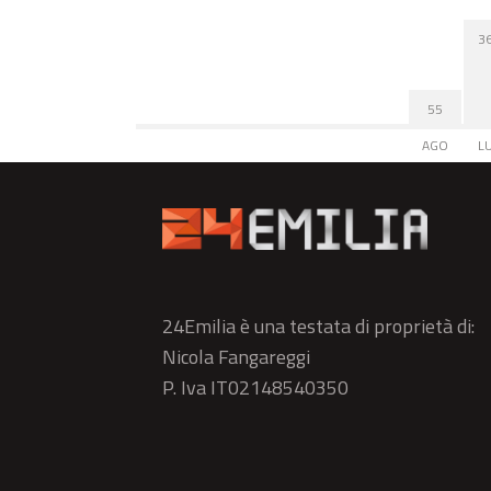
3
55
AGO
L
24Emilia è una testata di proprietà di:
Nicola Fangareggi
P. Iva IT02148540350