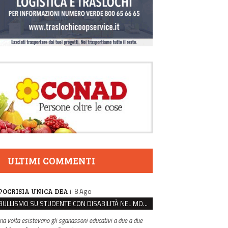
ULTIMI COMMENTI
il 8 Ago
POCRISIA UNICA DEA
BULLISMO SU STUDENTE CON DISABILITÀ NEL MODENESE, INDAGATI DUE RAGAZZI DI 16 ANNI
na volta esistevano gli sganassoni educativi a due a due