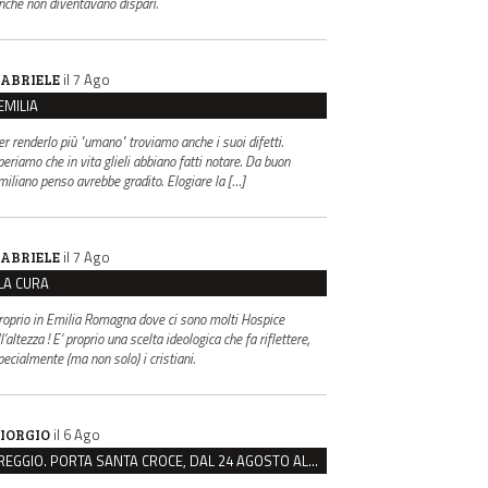
inché non diventavano dispari.
il 7 Ago
ABRIELE
EMILIA
er renderlo più "umano" troviamo anche i suoi difetti.
periamo che in vita glieli abbiano fatti notare. Da buon
miliano penso avrebbe gradito. Elogiare la […]
il 7 Ago
ABRIELE
LA CURA
roprio in Emilia Romagna dove ci sono molti Hospice
l’altezza ! E’ proprio una scelta ideologica che fa riflettere,
pecialmente (ma non solo) i cristiani.
il 6 Ago
IORGIO
REGGIO. PORTA SANTA CROCE, DAL 24 AGOSTO AL VIA IL CANTIERE PER IL NUOVO COLLETTORE FOGNARIO