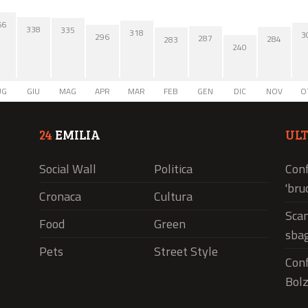
66
338
335
318
3
296
287
284
283
240
UG
GIU
MAG
APR
MAR
FEB
GEN
DIC
NOV
O
24
EMILIA
UL
Social Wall
Politica
Conf
'bru
Cronaca
Cultura
Scam
Food
Green
sbag
Pets
Street Style
Conf
Bolz