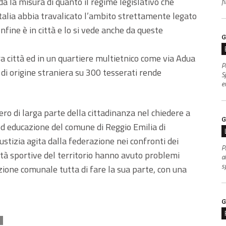
 da la misura di quanto il regime legislativo che
f
alia abbia travalicato l’ambito strettamente legato
onfine è in città e lo si vede anche da queste
G
a città ed in un quartiere multietnico come via Adua
P
 di origine straniera su 300 tesserati rende
S
e
ero di larga parte della cittadinanza nel chiedere a
G
ed educazione del comune di Reggio Emilia di
ustizia agita dalla federazione nei confronti dei
P
tà sportive del territorio hanno avuto problemi
al
s
zione comunale tutta di fare la sua parte, con una
G