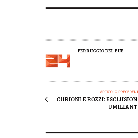
A
FERRUCCIO DEL BUE
U
T
O
R
E
ARTICOLO PRECEDEN
CURIONI E ROZZI: ESCLUSION
UMILIANT