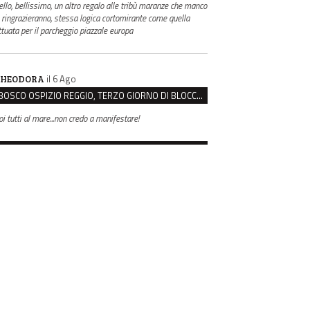
ello, bellissimo, un altro regalo alle tribù maranze che manco
i ringrazieranno, stessa logica cortomirante come quella
ttuata per il parcheggio piazzale europa
il 6 Ago
HEODORA
BOSCO OSPIZIO REGGIO, TERZO GIORNO DI BLOCCO. IL COMITATO: “PRESIDIO FINO A VENERDÌ”
oi tutti al mare...non credo a manifestare!