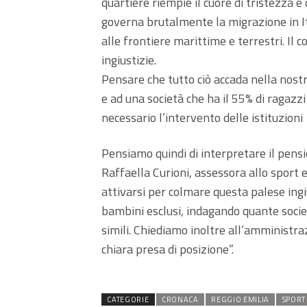
quartiere riempie il cuore di tristezza e
governa brutalmente la migrazione in It
alle frontiere marittime e terrestri. Il c
ingiustizie.
Pensare che tutto ciò accada nella nostr
e ad una società che ha il 55% di ragazzi
necessario l’intervento delle istituzioni
Pensiamo quindi di interpretare il pensi
Raffaella Curioni, assessora allo sport 
attivarsi per colmare questa palese ingi
bambini esclusi, indagando quante socie
simili. Chiediamo inoltre all’amministra
chiara presa di posizione”.
CATEGORIE
CRONACA
REGGIO EMILIA
SPORT