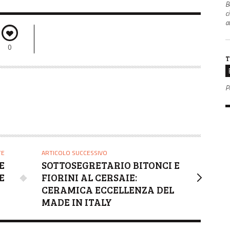
B
c
a
0
T
P
TE
ARTICOLO SUCCESSIVO
E
SOTTOSEGRETARIO BITONCI E
E
FIORINI AL CERSAIE:
CERAMICA ECCELLENZA DEL
MADE IN ITALY