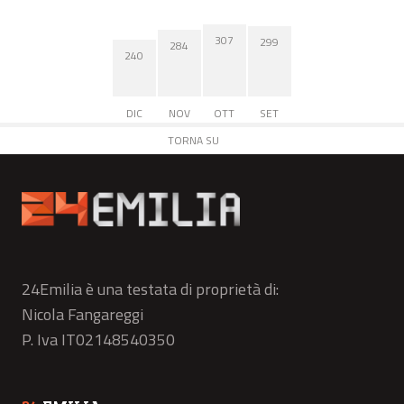
307
299
284
240
DIC
NOV
OTT
SET
TORNA SU
24Emilia è una testata di proprietà di:
Nicola Fangareggi
P. Iva IT02148540350