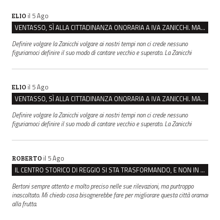
il 5 Ago
ELIO
VENTASSO, SÌ ALLA CITTADINANZA ONORARIA A IVA ZANICCHI. MA BARGIACCHI: “È DI PESSIMO GUSTO”
Definire volgare la Zanicchi volgare ai nostri tempi non ci crede nessuno
figuriamoci definire il suo modo di cantare vecchio e superato. La Zanicchi
il 5 Ago
ELIO
VENTASSO, SÌ ALLA CITTADINANZA ONORARIA A IVA ZANICCHI. MA BARGIACCHI: “È DI PESSIMO GUSTO”
Definire volgare la Zanicchi volgare ai nostri tempi non ci crede nessuno
figuriamoci definire il suo modo di cantare vecchio e superato. La Zanicchi
il 5 Ago
ROBERTO
IL CENTRO STORICO DI REGGIO SI STA TRASFORMANDO, E NON IN MEGLIO
Bertoni sempre attento e molto preciso nelle sue rilevazioni, ma purtroppo
inascoltato. Mi chiedo cosa bisognerebbe fare per migliorare questa città oramai
alla frutta.