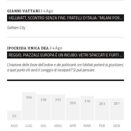
il 4 Ago
GIANNI VATTANI
HELLWATT, SCONTRO SENZA FINE. FRATELLI D’ITALIA: “MILANI PORTA DOCUMENTI, DE FRANCO INSULTI”
Gotham City
il 4 Ago
IPOCRISIA UNICA DEA
REGGIO, PIAZZALE EUROPA È UN INCUBO: VETRI SPACCATI E FURTI SULLE AUTO IN SOSTA
L'inazione delle forze dell'ordine e dei politicanti sm1dollati porterà ai giustizieri,
a quel punto chi avrà il coraggio di incolparli? Si può pensare
366
338
335
318
296
287
283
55
AGO
LUG
GIU
MAG
APR
MAR
FEB
GEN