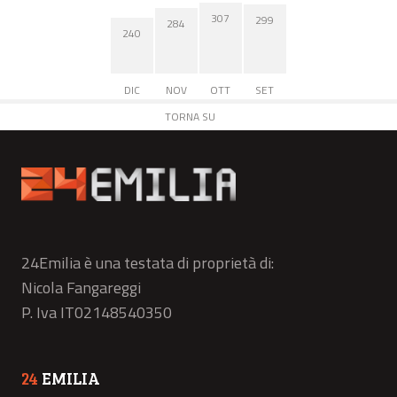
307
299
284
240
DIC
NOV
OTT
SET
TORNA SU
24Emilia è una testata di proprietà di:
Nicola Fangareggi
P. Iva IT02148540350
24
EMILIA