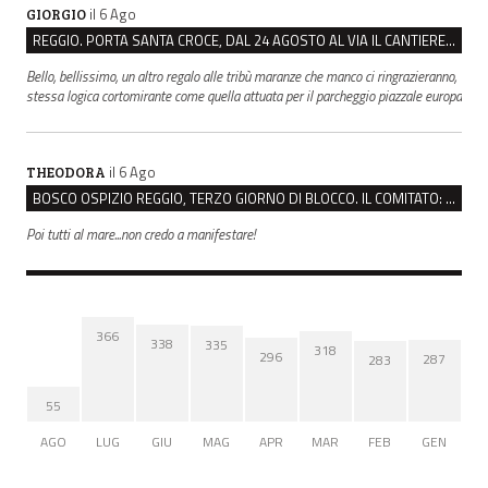
il 6 Ago
GIORGIO
REGGIO. PORTA SANTA CROCE, DAL 24 AGOSTO AL VIA IL CANTIERE PER IL NUOVO COLLETTORE FOGNARIO
Bello, bellissimo, un altro regalo alle tribù maranze che manco ci ringrazieranno,
stessa logica cortomirante come quella attuata per il parcheggio piazzale europa
il 6 Ago
THEODORA
BOSCO OSPIZIO REGGIO, TERZO GIORNO DI BLOCCO. IL COMITATO: “PRESIDIO FINO A VENERDÌ”
Poi tutti al mare...non credo a manifestare!
366
338
335
318
296
287
283
55
AGO
LUG
GIU
MAG
APR
MAR
FEB
GEN