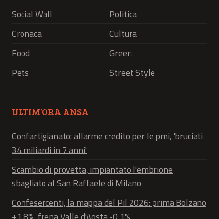
Social Wall
Politica
Cronaca
Cultura
Food
Green
Pets
Street Style
ULTIM’ORA ANSA
Confartigianato: allarme credito per le pmi, 'bruciati
34 miliardi in 7 anni'
Scambio di provetta, impiantato l'embrione
sbagliato al San Raffaele di Milano
Confesercenti, la mappa del Pil 2026: prima Bolzano
+1,8%, frena Valle d'Aosta -0,1%