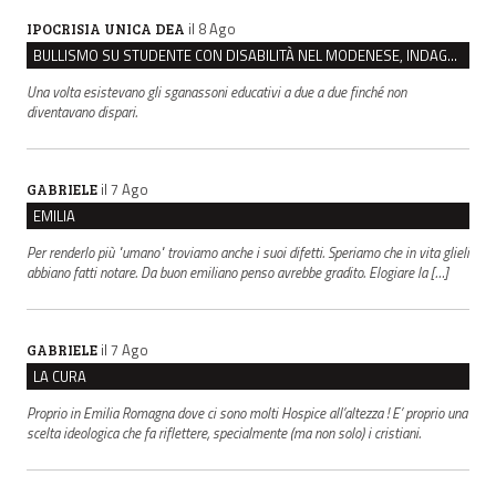
il 8 Ago
IPOCRISIA UNICA DEA
BULLISMO SU STUDENTE CON DISABILITÀ NEL MODENESE, INDAGATI DUE RAGAZZI DI 16 ANNI
Una volta esistevano gli sganassoni educativi a due a due finché non
diventavano dispari.
il 7 Ago
GABRIELE
EMILIA
Per renderlo più "umano" troviamo anche i suoi difetti. Speriamo che in vita glieli
abbiano fatti notare. Da buon emiliano penso avrebbe gradito. Elogiare la […]
il 7 Ago
GABRIELE
LA CURA
Proprio in Emilia Romagna dove ci sono molti Hospice all’altezza ! E’ proprio una
scelta ideologica che fa riflettere, specialmente (ma non solo) i cristiani.