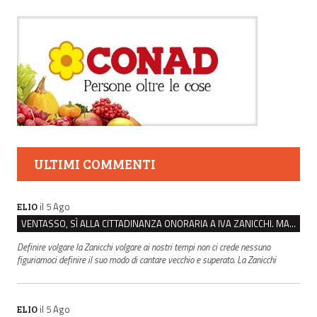
ULTIMI COMMENTI
il 5 Ago
ELIO
VENTASSO, SÌ ALLA CITTADINANZA ONORARIA A IVA ZANICCHI. MA BARGIACCHI: “È DI PESSIMO GUSTO”
Definire volgare la Zanicchi volgare ai nostri tempi non ci crede nessuno
figuriamoci definire il suo modo di cantare vecchio e superato. La Zanicchi
il 5 Ago
ELIO