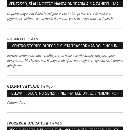
VENTASSO, SÌ ALLA CITTADINANZA ONORARIA A IVA ZANICCHI. MA BARGIACCHI: “È DI PESSIMO GUSTO”
Definire volgare la Zanicchi volgare ai nostri tempi non ci crede nessuno
figuriamoci definire il suo modo di cantare vecchio e superato. La Zanicchi
il 5 Ago
ROBERTO
IL CENTRO STORICO DI REGGIO SI STA TRASFORMANDO, E NON IN MEGLIO
Bertoni sempre attento e molto preciso nelle sue rilevazioni, ma purtroppo
inascoltato. Mi chiedo cosa bisognerebbe fare per migliorare questa città oramai
alla frutta.
il 4 Ago
GIANNI VATTANI
HELLWATT, SCONTRO SENZA FINE. FRATELLI D’ITALIA: “MILANI PORTA DOCUMENTI, DE FRANCO INSULTI”
Gotham City
il 4 Ago
IPOCRISIA UNICA DEA
REGGIO, PIAZZALE EUROPA È UN INCUBO: VETRI SPACCATI E FURTI SULLE AUTO IN SOSTA