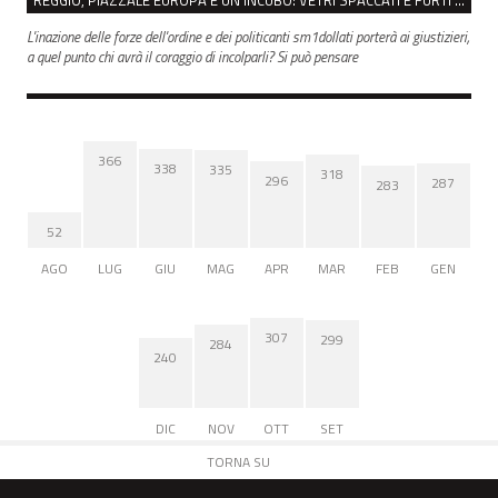
L'inazione delle forze dell'ordine e dei politicanti sm1dollati porterà ai giustizieri,
a quel punto chi avrà il coraggio di incolparli? Si può pensare
366
338
335
318
296
287
283
52
AGO
LUG
GIU
MAG
APR
MAR
FEB
GEN
307
299
284
240
DIC
NOV
OTT
SET
TORNA SU