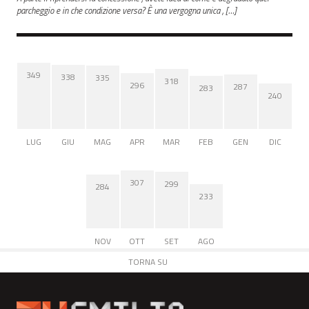
parcheggio e in che condizione versa? È una vergogna unica , […]
349
338
335
318
296
287
283
240
LUG
GIU
MAG
APR
MAR
FEB
GEN
DIC
307
299
284
233
NOV
OTT
SET
AGO
TORNA SU