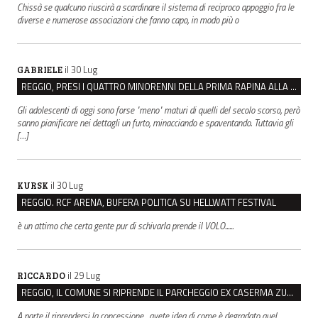
Chissà se qualcuno riuscirà a scardinare il sistema di reciproco appoggio fra le
diverse e numerose associazioni che fanno capo, in modo più o
il 30 Lug
GABRIELE
REGGIO, PRESI I QUATTRO MINORENNI DELLA PRIMA RAPINA ALLA FARMACIA DI COVIOLO
Gli adolescenti di oggi sono forse "meno" maturi di quelli del secolo scorso, però
sanno pianificare nei dettagli un furto, minacciando e spaventando. Tuttavia gli
[…]
il 30 Lug
KURSK
REGGIO. RCF ARENA, BUFERA POLITICA SU HELLWATT FESTIVAL
è un attimo che certa gente pur di schivarla prende il VOLO......
il 29 Lug
RICCARDO
REGGIO, IL COMUNE SI RIPRENDE IL PARCHEGGIO EX CASERMA ZUCCHI PER 4,6 MILIONI
A parte il riprendersi la concessione , avete idea di come è degradato quel