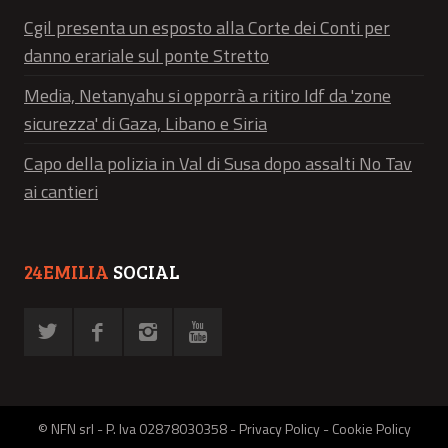
Cgil presenta un esposto alla Corte dei Conti per
danno erariale sul ponte Stretto
Media, Netanyahu si opporrà a ritiro Idf da 'zone
sicurezza' di Gaza, Libano e Siria
Capo della polizia in Val di Susa dopo assalti No Tav
ai cantieri
24EMILIA
SOCIAL
© NFN srl - P. Iva 02878030358 -
Privacy Policy
-
Cookie Policy