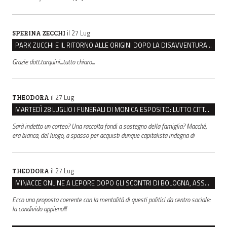
il 27 Lug
SPERINA ZECCHI
PARK ZUCCHI E IL RITORNO ALLE ORIGINI DOPO LA DISAVVENTURA CON REGGIO EMILIA PARCHEGGI
Grazie dott.tarquini...tutto chiaro...
il 27 Lug
THEODORA
MARTEDÌ 28 LUGLIO I FUNERALI DI MONICA ESPOSITO: LUTTO CITTADINO A MODENA E NONANTOLA
Sarà indetto un corteo? Una raccolta fondi a sostegno della famiglia? Macché,
era bianca, del luogo, a spasso per acquisti dunque capitalista indegna di
il 27 Lug
THEODORA
MINACCE ONLINE A LEPORE DOPO GLI SCONTRI DI BOLOGNA, ASSEGNATA LA SCORTA AL SINDACO
Ecco una proposta coerente con la mentalità di questi politici da centro sociale:
la condivido appieno!!!