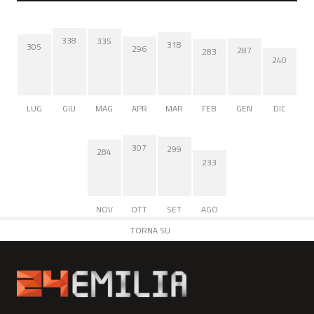
338
335
318
305
296
287
283
240
LUG
GIU
MAG
APR
MAR
FEB
GEN
DIC
307
299
284
233
NOV
OTT
SET
AGO
TORNA SU