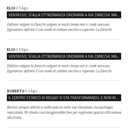
il 5 Ago
ELIO
VENTASSO, SÌ ALLA CITTADINANZA ONORARIA A IVA ZANICCHI. MA BARGIACCHI: “È DI PESSIMO GUSTO”
Definire volgare la Zanicchi volgare ai nostri tempi non ci crede nessuno
figuriamoci definire il suo modo di cantare vecchio e superato. La Zanicchi
il 5 Ago
ELIO
VENTASSO, SÌ ALLA CITTADINANZA ONORARIA A IVA ZANICCHI. MA BARGIACCHI: “È DI PESSIMO GUSTO”
Definire volgare la Zanicchi volgare ai nostri tempi non ci crede nessuno
figuriamoci definire il suo modo di cantare vecchio e superato. La Zanicchi
il 5 Ago
ROBERTO
IL CENTRO STORICO DI REGGIO SI STA TRASFORMANDO, E NON IN MEGLIO
Bertoni sempre attento e molto preciso nelle sue rilevazioni, ma purtroppo
inascoltato. Mi chiedo cosa bisognerebbe fare per migliorare questa città oramai
alla frutta.