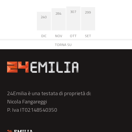
307
299
284
240
DIC
NOV
OTT
SET
TORNA SU
24Emilia è una testata di proprietà di:
Nicola Fangareggi
P. Iva IT02148540350
24
EMILIA