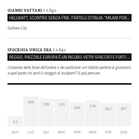
il 4 Ago
GIANNI VATTANI
HELLWATT, SCONTRO SENZA FINE. FRATELLI D’ITALIA: “MILANI PORTA DOCUMENTI, DE FRANCO INSULTI”
Gotham City
il 4 Ago
IPOCRISIA UNICA DEA
REGGIO, PIAZZALE EUROPA È UN INCUBO: VETRI SPACCATI E FURTI SULLE AUTO IN SOSTA
L'inazione delle forze dell'ordine e dei politicanti sm1dollati porterà ai giustizieri,
a quel punto chi avrà il coraggio di incolparli? Si può pensare
366
338
335
318
296
287
283
52
AGO
LUG
GIU
MAG
APR
MAR
FEB
GEN