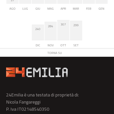
57
AGO
LUG
GIU
MAG
APR
MAR
FEB
GEN
307
299
284
240
DIC
NOV
OTT
SET
TORNA SU
24Emilia è una testata di proprietà di:
Nicola Fangareggi
P. Iva IT02148540350