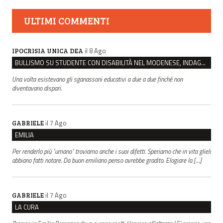
ULTIMI COMMENTI
il 8 Ago
IPOCRISIA UNICA DEA
BULLISMO SU STUDENTE CON DISABILITÀ NEL MODENESE, INDAGATI DUE RAGAZZI DI 16 ANNI
Una volta esistevano gli sganassoni educativi a due a due finché non
diventavano dispari.
il 7 Ago
GABRIELE
EMILIA
Per renderlo più "umano" troviamo anche i suoi difetti. Speriamo che in vita glieli
abbiano fatti notare. Da buon emiliano penso avrebbe gradito. Elogiare la […]
il 7 Ago
GABRIELE
LA CURA