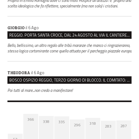
Proprio in Emilia Romagna dove ci sono molti Hospice all’altezza ! E’ proprio una
scelta ideologica che fa riflettere, specialmente (ma non solo) i cristiani.
il 6 Ago
GIORGIO
REGGIO. PORTA SANTA CROCE, DAL 24 AGOSTO AL VIA IL CANTIERE PER IL NUOVO COLLETTORE FOGNARIO
Bello, bellissimo, un altro regalo alle tribù maranze che manco ci ringrazieranno,
stessa logica cortomirante come quella attuata per il parcheggio piazzale europa
il 6 Ago
THEODORA
BOSCO OSPIZIO REGGIO, TERZO GIORNO DI BLOCCO. IL COMITATO: “PRESIDIO FINO A VENERDÌ”
Poi tutti al mare...non credo a manifestare!
366
338
335
318
296
287
283