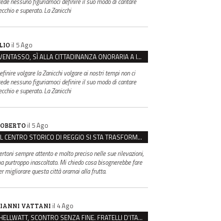
rede nessuno figuriamoci definire il suo modo di cantare
ecchio e superato. La Zanicchi
il 5 Ago
LIO
VENTASSO, SÌ ALLA CITTADINANZA ONORARIA A IVA ZANICCHI. MA BARGIACCHI: “È DI PESSIMO GUSTO”
efinire volgare la Zanicchi volgare ai nostri tempi non ci
rede nessuno figuriamoci definire il suo modo di cantare
ecchio e superato. La Zanicchi
il 5 Ago
OBERTO
IL CENTRO STORICO DI REGGIO SI STA TRASFORMANDO, E NON IN MEGLIO
ertoni sempre attento e molto preciso nelle sue rilevazioni,
a purtroppo inascoltato. Mi chiedo cosa bisognerebbe fare
er migliorare questa città oramai alla frutta.
il 4 Ago
IANNI VATTANI
HELLWATT, SCONTRO SENZA FINE. FRATELLI D’ITALIA: “MILANI PORTA DOCUMENTI, DE FRANCO INSULTI”