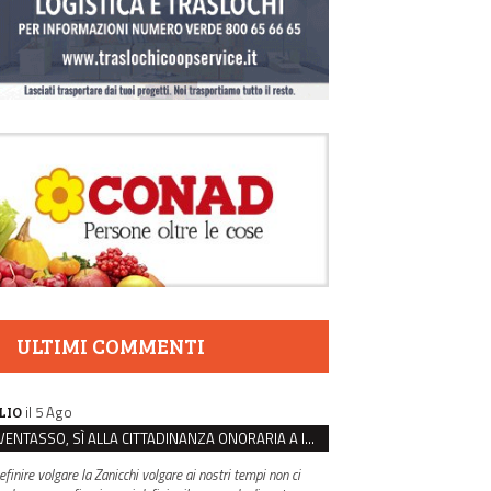
ULTIMI COMMENTI
il 5 Ago
LIO
VENTASSO, SÌ ALLA CITTADINANZA ONORARIA A IVA ZANICCHI. MA BARGIACCHI: “È DI PESSIMO GUSTO”
efinire volgare la Zanicchi volgare ai nostri tempi non ci