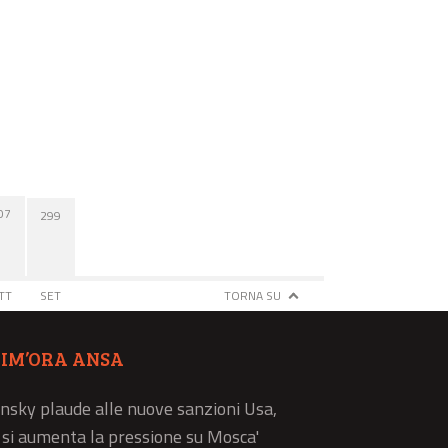
07
299
TT
SET
TORNA SU
TIM’ORA ANSA
nsky plaude alle nuove sanzioni Usa,
ì si aumenta la pressione su Mosca'