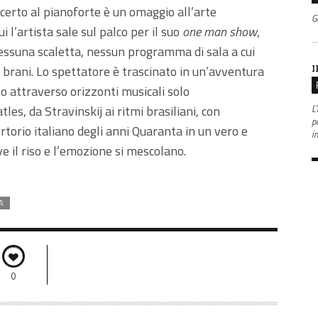
certo al pianoforte è un omaggio all’arte
G
 l’artista sale sul palco per il suo
one man show
,
nessuna scaletta, nessun programma di sala a cui
I
i brani. Lo spettatore è trascinato in un’avventura
to attraverso orizzonti musicali solo
L'
es, da Stravinskij ai ritmi brasiliani, con
po
rtorio italiano degli anni Quaranta in un vero e
i
e il riso e l’emozione si mescolano.
A
0