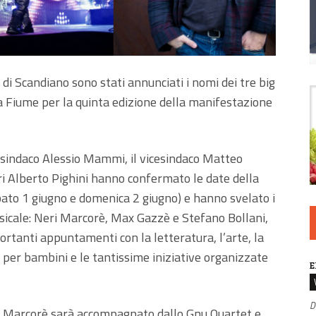
di Scandiano sono stati annunciati i nomi dei tre big
za Fiume per la quinta edizione della manifestazione
 il sindaco Alessio Mammi, il vicesindaco Matteo
ri Alberto Pighini hanno confermato le date della
ato 1 giugno e domenica 2 giugno) e hanno svelato i
sicale: Neri Marcorè, Max Gazzè e Stefano Bollani,
portanti appuntamenti con la letteratura, l’arte, la
vità per bambini e le tantissime iniziative organizzate
E
D
i Marcorè sarà accompagnato dallo Gnu Quartet e