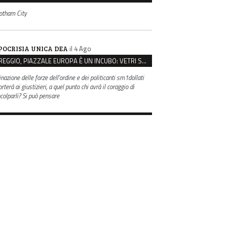
otham City
il 4 Ago
POCRISIA UNICA DEA
REGGIO, PIAZZALE EUROPA È UN INCUBO: VETRI SPACCATI E FURTI SULLE AUTO IN SOSTA
inazione delle forze dell'ordine e dei politicanti sm1dollati
rterà ai giustizieri, a quel punto chi avrà il coraggio di
ncolparli? Si può pensare