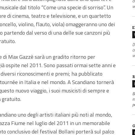
c
v
musicale dal titolo “Come una specie di sorriso”. Un
re di cinema, teatro e televisione, e un quartetto
oncello, violino, flauto, viola) omaggeranno uno dei
E
no partendo dal verso di una delle sue canzoni più
ratuito.
D
c
v
ne di Max Gazzè sarà un gradito ritorno per
ià ospite nel 2011. Sono passati ormai sette anni e
diversi riconoscimenti e premi; ha pubblicato
R
 tournée in Italia e nel mondo. A Scandiano tornerà
 questo nuovo viaggio, i suoi musicisti di sempre e
B
à gratuito.
m
p
diano uno degli artisti italiani più noti al mondo,
iazza Fiume nel luglio del 2011 in un memorabile
G
o conclusivo del festival Bollani porterà sul palco