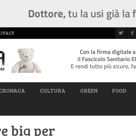
RIVACY
CRONACA
CULTURA
GREEN
FOOD
e big per