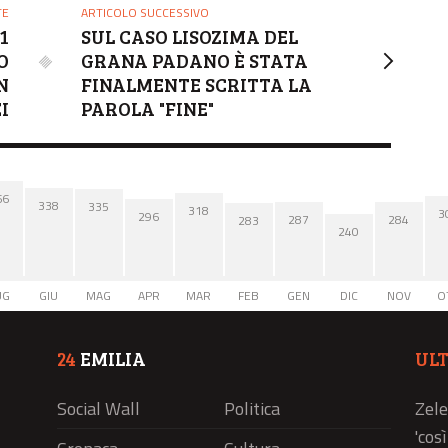
TE
ARTICOLO SUCCESSIVO
1
SUL CASO LISOZIMA DEL
O
GRANA PADANO È STATA
N
FINALMENTE SCRITTA LA
I
PAROLA "FINE"
66
338
335
318
3
296
287
284
283
240
UG
GIU
MAG
APR
MAR
FEB
GEN
DIC
NOV
O
24
EMILIA
UL
Social Wall
Politica
Zele
'cos