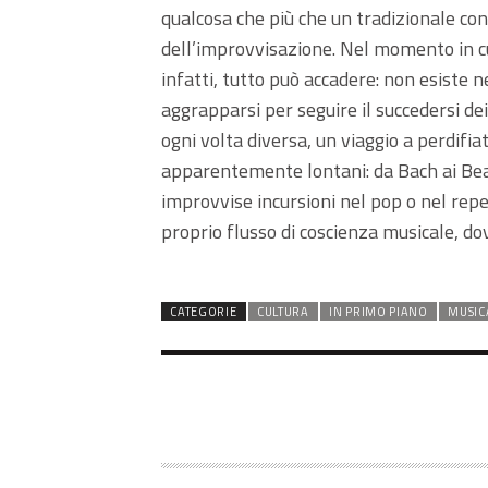
qualcosa che più che un tradizionale con
dell’improvvisazione. Nel momento in cui
infatti, tutto può accadere: non esiste 
aggrapparsi per seguire il succedersi de
ogni volta diversa, un viaggio a perdifia
apparentemente lontani: da Bach ai Beatl
improvvise incursioni nel pop o nel repe
proprio flusso di coscienza musicale, dov
CATEGORIE
CULTURA
IN PRIMO PIANO
MUSIC