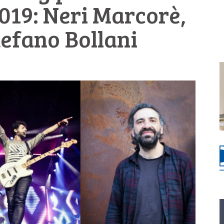
019: Neri Marcorè,
efano Bollani