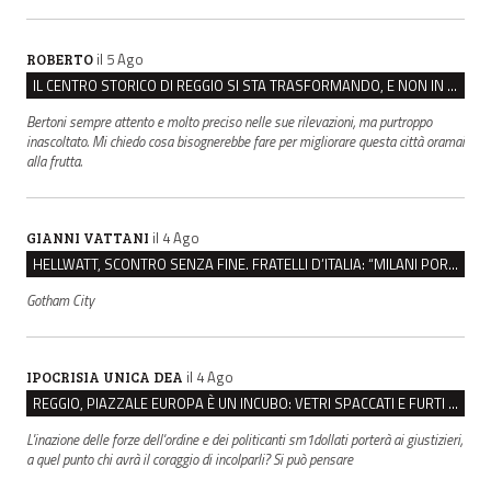
il 5 Ago
ROBERTO
IL CENTRO STORICO DI REGGIO SI STA TRASFORMANDO, E NON IN MEGLIO
Bertoni sempre attento e molto preciso nelle sue rilevazioni, ma purtroppo
inascoltato. Mi chiedo cosa bisognerebbe fare per migliorare questa città oramai
alla frutta.
il 4 Ago
GIANNI VATTANI
HELLWATT, SCONTRO SENZA FINE. FRATELLI D’ITALIA: “MILANI PORTA DOCUMENTI, DE FRANCO INSULTI”
Gotham City
il 4 Ago
IPOCRISIA UNICA DEA
REGGIO, PIAZZALE EUROPA È UN INCUBO: VETRI SPACCATI E FURTI SULLE AUTO IN SOSTA
L'inazione delle forze dell'ordine e dei politicanti sm1dollati porterà ai giustizieri,
a quel punto chi avrà il coraggio di incolparli? Si può pensare