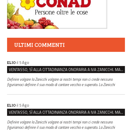
ULTIMI COMMENTI
il 5 Ago
ELIO
VENTASSO, SÌ ALLA CITTADINANZA ONORARIA A IVA ZANICCHI. MA BARGIACCHI: “È DI PESSIMO GUSTO”
Definire volgare la Zanicchi volgare ai nostri tempi non ci crede nessuno
figuriamoci definire il suo modo di cantare vecchio e superato. La Zanicchi
il 5 Ago
ELIO
VENTASSO, SÌ ALLA CITTADINANZA ONORARIA A IVA ZANICCHI. MA BARGIACCHI: “È DI PESSIMO GUSTO”
Definire volgare la Zanicchi volgare ai nostri tempi non ci crede nessuno
figuriamoci definire il suo modo di cantare vecchio e superato. La Zanicchi