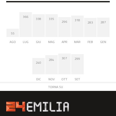
366
338
335
318
296
287
283
55
AGO
LUG
GIU
MAG
APR
MAR
FEB
GEN
307
299
284
240
DIC
NOV
OTT
SET
TORNA SU