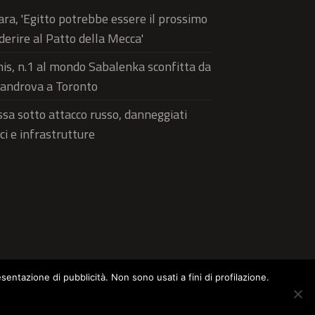
ra, 'Egitto potrebbe essere il prossimo
derire al Patto della Mecca'
is, n.1 al mondo Sabalenka sconfitta da
androva a Toronto
sa sotto attacco russo, danneggiati
ici e infrastrutture
esentazione di pubblicità. Non sono usati a fini di profilazione.
ltura
Food
Green
Pets
Street Style