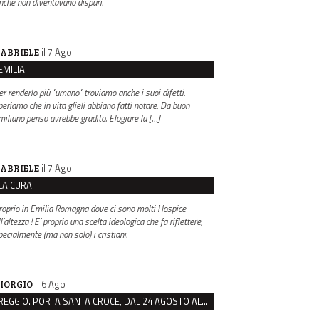
inché non diventavano dispari.
il 7 Ago
ABRIELE
EMILIA
er renderlo più "umano" troviamo anche i suoi difetti.
periamo che in vita glieli abbiano fatti notare. Da buon
miliano penso avrebbe gradito. Elogiare la […]
il 7 Ago
ABRIELE
LA CURA
roprio in Emilia Romagna dove ci sono molti Hospice
l’altezza ! E’ proprio una scelta ideologica che fa riflettere,
pecialmente (ma non solo) i cristiani.
il 6 Ago
IORGIO
REGGIO. PORTA SANTA CROCE, DAL 24 AGOSTO AL VIA IL CANTIERE PER IL NUOVO COLLETTORE FOGNARIO