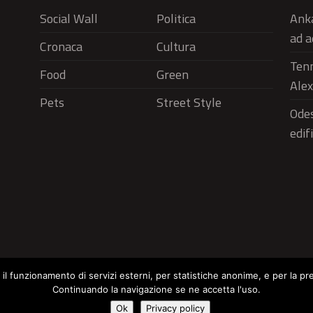
Social Wall
Politica
Anka
ad a
Cronaca
Cultura
Tenn
Food
Green
Alex
Pets
Street Style
Odes
edif
r il funzionamento di servizi esterni, per statistiche anonime, e per la pr
Continuando la navigazione se ne accetta l'uso.
Social Wall
Politica
Cronaca
Cu
Cookie Policy
Ok
Privacy policy