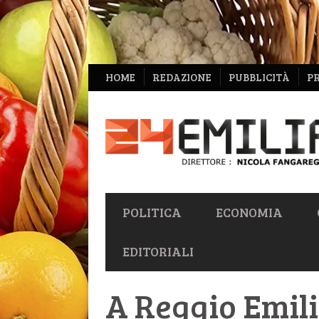
NAVIGAZIONE
HOME
REDAZIONE
PUBBLICITÀ
P
SECONDARIA
NAVIGAZIONE
POLITICA
ECONOMIA
PRIMARIA
EDITORIALI
A Reggio Emili