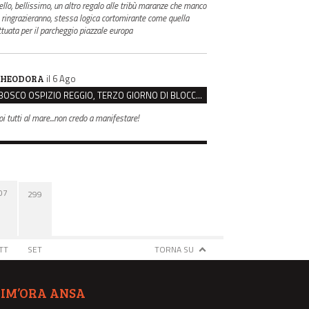
ello, bellissimo, un altro regalo alle tribù maranze che manco
i ringrazieranno, stessa logica cortomirante come quella
ttuata per il parcheggio piazzale europa
il 6 Ago
HEODORA
BOSCO OSPIZIO REGGIO, TERZO GIORNO DI BLOCCO. IL COMITATO: “PRESIDIO FINO A VENERDÌ”
oi tutti al mare...non credo a manifestare!
07
299
TT
SET
TORNA SU
TIM’ORA ANSA