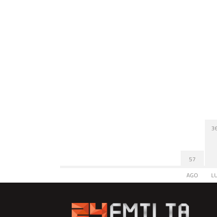
3
57
AGO
L