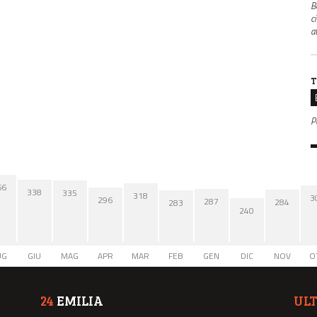
B
c
a
T
P
66
338
335
318
3
296
287
284
283
240
UG
GIU
MAG
APR
MAR
FEB
GEN
DIC
NOV
O
24
EMILIA
UL