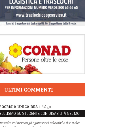
ULTIMI COMMENTI
il 8 Ago
POCRISIA UNICA DEA
BULLISMO SU STUDENTE CON DISABILITÀ NEL MODENESE, INDAGATI DUE RAGAZZI DI 16 ANNI
na volta esistevano gli sganassoni educativi a due a due