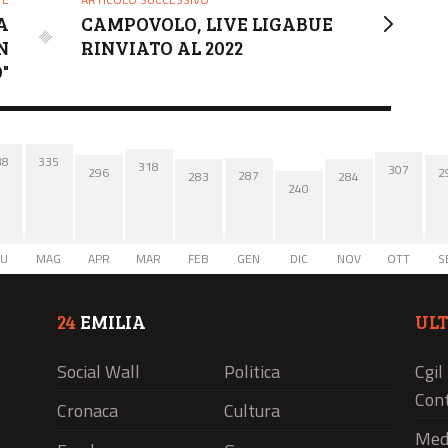
A
CAMPOVOLO, LIVE LIGABUE
N
RINVIATO AL 2022
"
38
335
318
307
2
296
287
284
283
240
IU
MAG
APR
MAR
FEB
GEN
DIC
NOV
OTT
S
24
EMILIA
UL
Social Wall
Politica
Cgil
Cont
Cronaca
Cultura
Medi