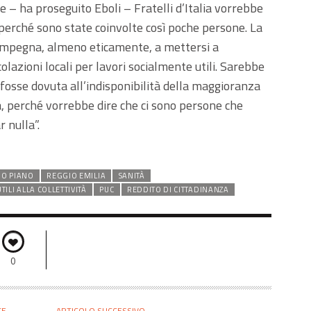
e – ha proseguito Eboli – Fratelli d’Italia vorrebbe
perché sono state coinvolte così poche persone. La
 impegna, almeno eticamente, a mettersi a
colazioni locali per lavori socialmente utili. Sarebbe
o fosse dovuta all’indisponibilità della maggioranza
za, perché vorrebbe dire che ci sono persone che
 nulla”.
MO PIANO
REGGIO EMILIA
SANITÀ
TILI ALLA COLLETTIVITÀ
PUC
REDDITO DI CITTADINANZA
0
TE
ARTICOLO SUCCESSIVO