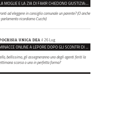
LA MOGLIE E LA ZIA DI FAKIR CHIEDONO GIUSTIZIA: “LA SUA MORTE CRIMINE CONTRO L’UMANITÀ”
ronti ad eleggere in consiglio comunale un parente? (O anche
n parlamento ricordiamo Cucchi)
il 26 Lug
POCRISIA UNICA DEA
MINACCE ONLINE A LEPORE DOPO GLI SCONTRI DI BOLOGNA, ASSEGNATA LA SCORTA AL SINDACO
ello, bellissimo, gli assegneranno uno degli agenti feriti la
ettimana scorsa o uno in perfetta forma?