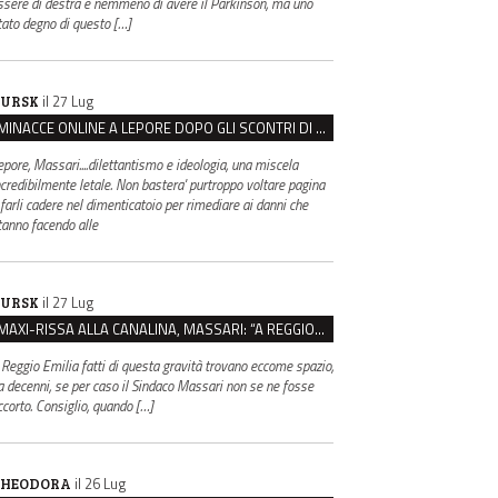
ssere di destra e nemmeno di avere il Parkinson, ma uno
tato degno di questo […]
il 27 Lug
URSK
MINACCE ONLINE A LEPORE DOPO GLI SCONTRI DI BOLOGNA, ASSEGNATA LA SCORTA AL SINDACO
epore, Massari....dilettantismo e ideologia, una miscela
ncredibilmente letale. Non bastera' purtroppo voltare pagina
 farli cadere nel dimenticatoio per rimediare ai danni che
tanno facendo alle
il 27 Lug
URSK
MAXI-RISSA ALLA CANALINA, MASSARI: “A REGGIO FATTI COSÌ GRAVI NON DEVONO TROVARE SPAZIO”
 Reggio Emilia fatti di questa gravità trovano eccome spazio,
a decenni, se per caso il Sindaco Massari non se ne fosse
ccorto. Consiglio, quando […]
il 26 Lug
HEODORA