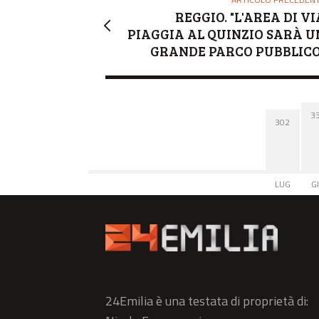
REGGIO. "L'AREA DI VI
PIAGGIA AL QUINZIO SARÀ U
GRANDE PARCO PUBBLICO
3
302
LUG
G
24Emilia è una testata di proprietà di: