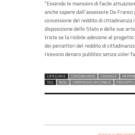
“Essendo le mansioni di facile attuazion
anche sapere dall’assessore De Franco 
concessione del reddito di cittadinanza
disposizione dello Stato e delle sue arti
triste se la risibile adesione al progett
dei percettori del reddito di cittadinan
ricevono denaro pubblico senza voler far
CATEGORIE
CORONAVIRUS
CRONACA
IN PRI
TAG
AUSL
CAMPAGNA VACCINALE
PROGETTI U
ARTICOLO PRECEDEN