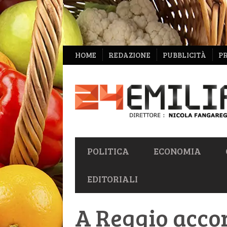
NAVIGAZIONE
HOME
REDAZIONE
PUBBLICITÀ
P
SECONDARIA
NAVIGAZIONE
POLITICA
ECONOMIA
PRIMARIA
EDITORIALI
A Reggio accor