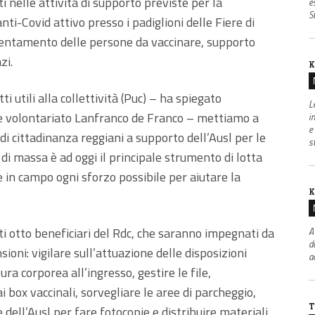
i nelle attività di supporto previste per la
e
S
ti-Covid attivo presso i padiglioni delle Fiere di
orientamento delle persone da vaccinare, supporto
zi.
K
i utili alla collettività (Puc) – ha spiegato
L
e volontariato Lanfranco de Franco – mettiamo a
i
e
 di cittadinanza reggiani a supporto dell’Ausl per le
s
 di massa è ad oggi il principale strumento di lotta
 in campo ogni sforzo possibile per aiutare la
K
i otto beneficiari del Rdc, che saranno impegnati da
A
d
oni: vigilare sull’attuazione delle disposizioni
a
ra corporea all’ingresso, gestire le file,
box vaccinali, sorvegliare le aree di parcheggio,
T
 dell’Ausl per fare fotocopie e distribuire materiali