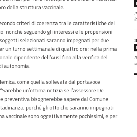
ro della struttura vaccinale.
P
i
condo criteri di coerenza tra le caratteristiche dei
o, nonché seguendo gli interessi e le propensioni
I soggetti selezionati saranno impegnati per due
I
per un turno settimanale di quattro ore; nella prima
onale dipendente dell’Ausl fino alla verifica del
B
s
di autonomia.
lemica, come quella sollevata dal portavoce
i: “Sarebbe un’ottima notizia se l’assessore De
fase preventiva bisognerebbe sapere dal Comune
cittadinanza, perché gli otto che saranno impegnati
na vaccinale sono oggettivamente pochissimi, e per