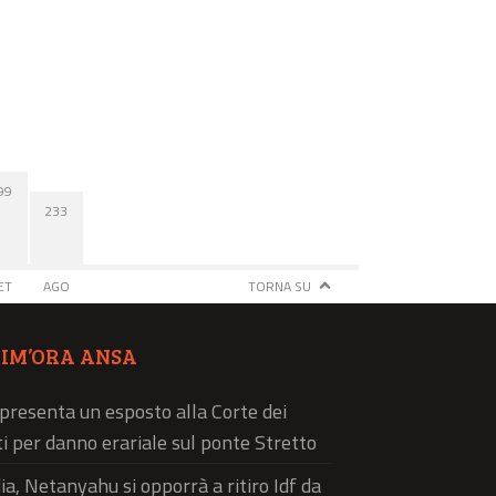
99
233
ET
AGO
TORNA SU
TIM’ORA ANSA
 presenta un esposto alla Corte dei
i per danno erariale sul ponte Stretto
a, Netanyahu si opporrà a ritiro Idf da