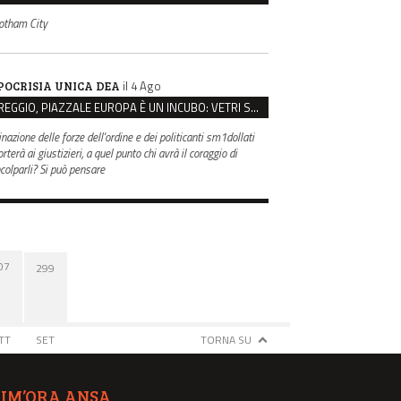
otham City
il 4 Ago
POCRISIA UNICA DEA
REGGIO, PIAZZALE EUROPA È UN INCUBO: VETRI SPACCATI E FURTI SULLE AUTO IN SOSTA
inazione delle forze dell'ordine e dei politicanti sm1dollati
rterà ai giustizieri, a quel punto chi avrà il coraggio di
ncolparli? Si può pensare
07
299
TT
SET
TORNA SU
TIM’ORA ANSA