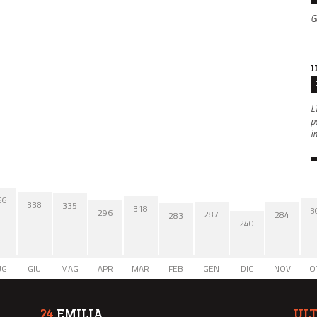
G
I
L'
po
i
66
338
335
318
3
296
287
284
283
240
UG
GIU
MAG
APR
MAR
FEB
GEN
DIC
NOV
O
24
EMILIA
UL