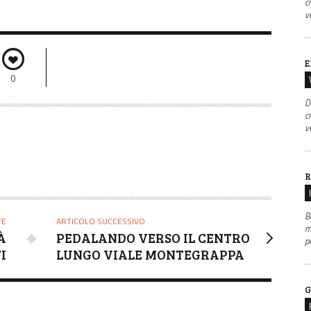
c
v
E
0
D
c
v
R
B
TE
ARTICOLO SUCCESSIVO
m
À
PEDALANDO VERSO IL CENTRO
p
I
LUNGO VIALE MONTEGRAPPA
G