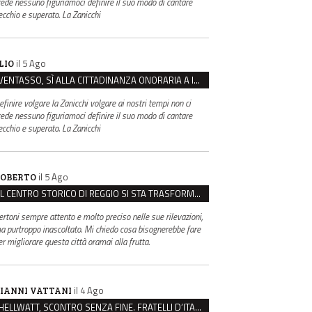
rede nessuno figuriamoci definire il suo modo di cantare
ecchio e superato. La Zanicchi
il 5 Ago
LIO
VENTASSO, SÌ ALLA CITTADINANZA ONORARIA A IVA ZANICCHI. MA BARGIACCHI: “È DI PESSIMO GUSTO”
efinire volgare la Zanicchi volgare ai nostri tempi non ci
rede nessuno figuriamoci definire il suo modo di cantare
ecchio e superato. La Zanicchi
il 5 Ago
OBERTO
IL CENTRO STORICO DI REGGIO SI STA TRASFORMANDO, E NON IN MEGLIO
ertoni sempre attento e molto preciso nelle sue rilevazioni,
a purtroppo inascoltato. Mi chiedo cosa bisognerebbe fare
er migliorare questa città oramai alla frutta.
il 4 Ago
IANNI VATTANI
HELLWATT, SCONTRO SENZA FINE. FRATELLI D’ITALIA: “MILANI PORTA DOCUMENTI, DE FRANCO INSULTI”