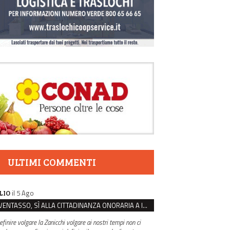
ULTIMI COMMENTI
il 5 Ago
LIO
VENTASSO, SÌ ALLA CITTADINANZA ONORARIA A IVA ZANICCHI. MA BARGIACCHI: “È DI PESSIMO GUSTO”
efinire volgare la Zanicchi volgare ai nostri tempi non ci