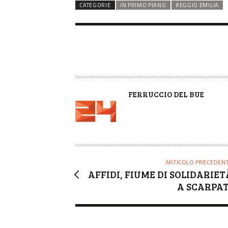
CATEGORIE
IN PRIMO PIANO
REGGIO EMILIA
A
FERRUCCIO DEL BUE
U
T
O
R
E
ARTICOLO PRECEDEN
AFFIDI, FIUME DI SOLIDARIET
A SCARPAT