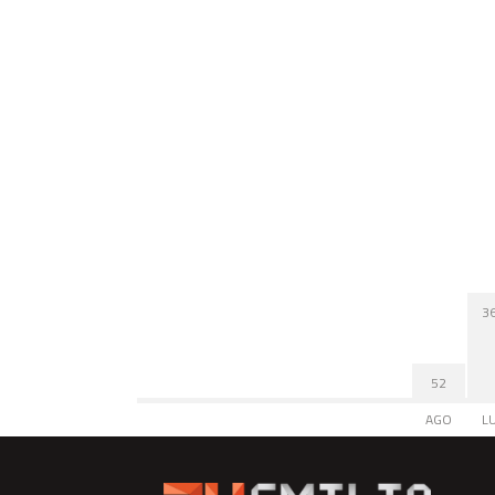
3
52
AGO
L