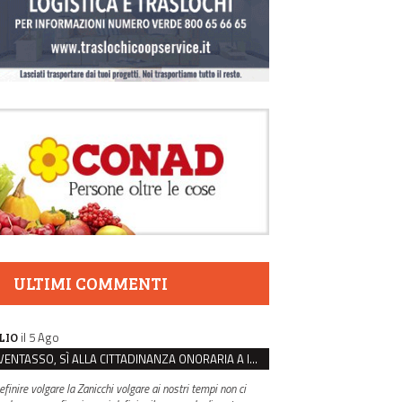
ULTIMI COMMENTI
il 5 Ago
LIO
VENTASSO, SÌ ALLA CITTADINANZA ONORARIA A IVA ZANICCHI. MA BARGIACCHI: “È DI PESSIMO GUSTO”
efinire volgare la Zanicchi volgare ai nostri tempi non ci