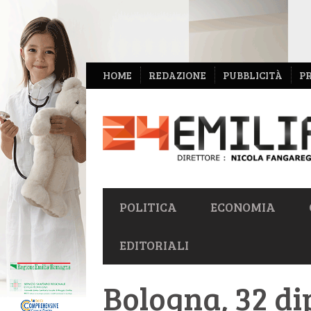
NAVIGAZIONE
HOME
REDAZIONE
PUBBLICITÀ
P
SECONDARIA
NAVIGAZIONE
POLITICA
ECONOMIA
PRIMARIA
EDITORIALI
Bologna, 32 di