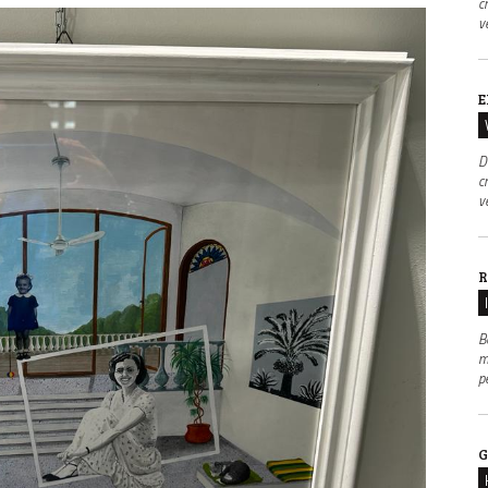
c
v
E
D
c
v
R
B
m
p
G