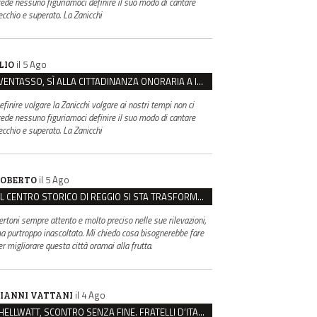
rede nessuno figuriamoci definire il suo modo di cantare
ecchio e superato. La Zanicchi
il 5 Ago
LIO
VENTASSO, SÌ ALLA CITTADINANZA ONORARIA A IVA ZANICCHI. MA BARGIACCHI: “È DI PESSIMO GUSTO”
efinire volgare la Zanicchi volgare ai nostri tempi non ci
rede nessuno figuriamoci definire il suo modo di cantare
ecchio e superato. La Zanicchi
il 5 Ago
OBERTO
IL CENTRO STORICO DI REGGIO SI STA TRASFORMANDO, E NON IN MEGLIO
ertoni sempre attento e molto preciso nelle sue rilevazioni,
a purtroppo inascoltato. Mi chiedo cosa bisognerebbe fare
er migliorare questa città oramai alla frutta.
il 4 Ago
IANNI VATTANI
HELLWATT, SCONTRO SENZA FINE. FRATELLI D’ITALIA: “MILANI PORTA DOCUMENTI, DE FRANCO INSULTI”