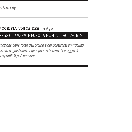
otham City
il 4 Ago
POCRISIA UNICA DEA
REGGIO, PIAZZALE EUROPA È UN INCUBO: VETRI SPACCATI E FURTI SULLE AUTO IN SOSTA
inazione delle forze dell'ordine e dei politicanti sm1dollati
rterà ai giustizieri, a quel punto chi avrà il coraggio di
ncolparli? Si può pensare