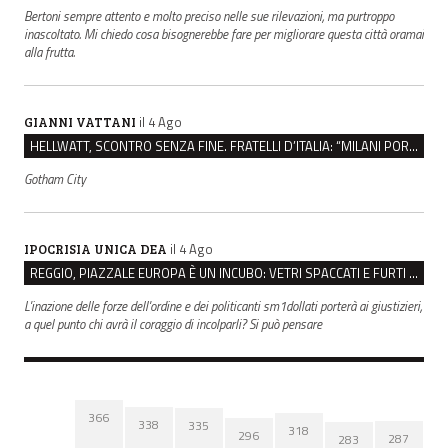
Bertoni sempre attento e molto preciso nelle sue rilevazioni, ma purtroppo
inascoltato. Mi chiedo cosa bisognerebbe fare per migliorare questa città oramai
alla frutta.
il 4 Ago
GIANNI VATTANI
HELLWATT, SCONTRO SENZA FINE. FRATELLI D’ITALIA: “MILANI PORTA DOCUMENTI, DE FRANCO INSULTI”
Gotham City
il 4 Ago
IPOCRISIA UNICA DEA
REGGIO, PIAZZALE EUROPA È UN INCUBO: VETRI SPACCATI E FURTI SULLE AUTO IN SOSTA
L'inazione delle forze dell'ordine e dei politicanti sm1dollati porterà ai giustizieri,
a quel punto chi avrà il coraggio di incolparli? Si può pensare
366
338
335
318
296
287
283