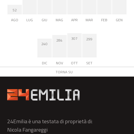
52
AGO
LUG
GIU
MAG
APR
MAR
FEB
GEN
307
299
284
240
DIC
NOV
OTT
SET
TORNA SU
24Emilia è una testata di proprietà di:
Nicola Fangareggi