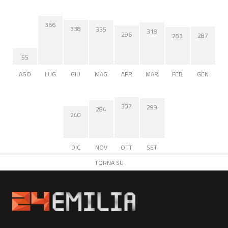
366
338
335
318
296
287
283
55
AGO
LUG
GIU
MAG
APR
MAR
FEB
GEN
307
299
284
240
DIC
NOV
OTT
SET
TORNA SU