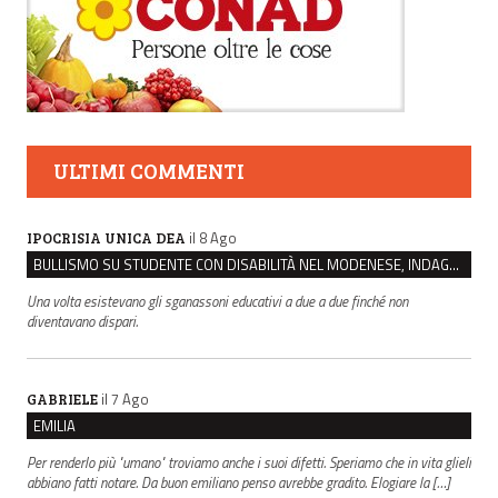
ULTIMI COMMENTI
il 8 Ago
IPOCRISIA UNICA DEA
BULLISMO SU STUDENTE CON DISABILITÀ NEL MODENESE, INDAGATI DUE RAGAZZI DI 16 ANNI
Una volta esistevano gli sganassoni educativi a due a due finché non
diventavano dispari.
il 7 Ago
GABRIELE
EMILIA
Per renderlo più "umano" troviamo anche i suoi difetti. Speriamo che in vita glieli
abbiano fatti notare. Da buon emiliano penso avrebbe gradito. Elogiare la […]