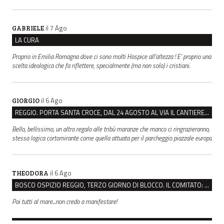
il 7 Ago
GABRIELE
LA CURA
Proprio in Emilia Romagna dove ci sono molti Hospice all’altezza ! E’ proprio una
scelta ideologica che fa riflettere, specialmente (ma non solo) i cristiani.
il 6 Ago
GIORGIO
REGGIO. PORTA SANTA CROCE, DAL 24 AGOSTO AL VIA IL CANTIERE PER IL NUOVO COLLETTORE FOGNARIO
Bello, bellissimo, un altro regalo alle tribù maranze che manco ci ringrazieranno,
stessa logica cortomirante come quella attuata per il parcheggio piazzale europa
il 6 Ago
THEODORA
BOSCO OSPIZIO REGGIO, TERZO GIORNO DI BLOCCO. IL COMITATO: “PRESIDIO FINO A VENERDÌ”
Poi tutti al mare...non credo a manifestare!