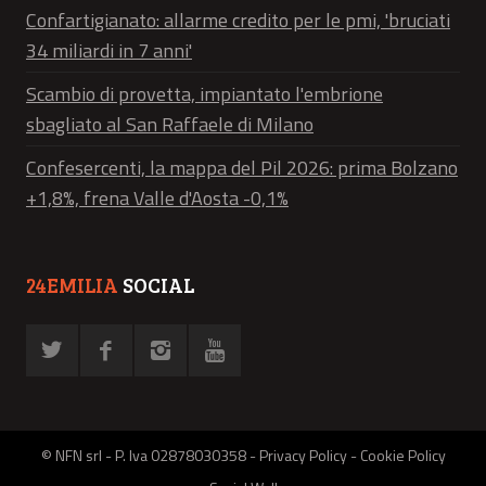
Confartigianato: allarme credito per le pmi, 'bruciati
34 miliardi in 7 anni'
Scambio di provetta, impiantato l'embrione
sbagliato al San Raffaele di Milano
Confesercenti, la mappa del Pil 2026: prima Bolzano
+1,8%, frena Valle d'Aosta -0,1%
24EMILIA
SOCIAL
© NFN srl - P. Iva 02878030358 -
Privacy Policy
-
Cookie Policy