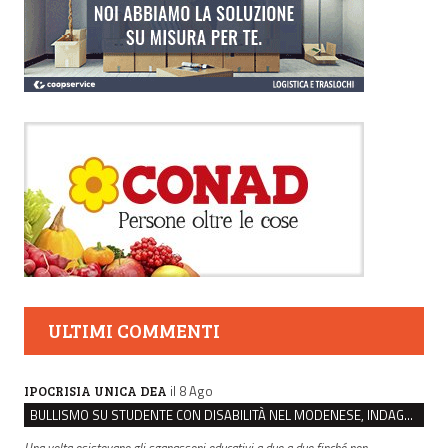
ULTIMI COMMENTI
il 8 Ago
IPOCRISIA UNICA DEA
BULLISMO SU STUDENTE CON DISABILITÀ NEL MODENESE, INDAGATI DUE RAGAZZI DI 16 ANNI
Una volta esistevano gli sganassoni educativi a due a due finché non