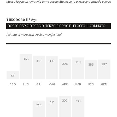
stessa logica cortomirante come quella attuata per il parcheggio piazzale europa
il 6 Ago
THEODORA
BOSCO OSPIZIO REGGIO, TERZO GIORNO DI BLOCCO. IL COMITATO: “PRESIDIO FINO A VENERDÌ”
Poi tutti al mare...non credo a manifestare!
366
338
335
318
296
287
283
55
AGO
LUG
GIU
MAG
APR
MAR
FEB
GEN
307
299
284
240