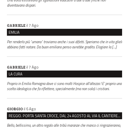
diventavano dispari.
il 7 Ago
GABRIELE
EMILIA
Per renderlo più "umano" troviamo anche i suoi difetti. Speriamo che in vita glieli
abbiano fatti notare. Da buon emiliano penso avrebbe gradito. Elogiare la […]
il 7 Ago
GABRIELE
LA CURA
Proprio in Emilia Romagna dove ci sono molti Hospice all’altezza ! E’ proprio una
scelta ideologica che fa riflettere, specialmente (ma non solo) i cristiani.
il 6 Ago
GIORGIO
REGGIO. PORTA SANTA CROCE, DAL 24 AGOSTO AL VIA IL CANTIERE PER IL NUOVO COLLETTORE FOGNARIO
Bello, bellissimo, un altro regalo alle tribù maranze che manco ci ringrazieranno,