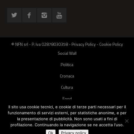
© NFN srl - P. Iva 02878030358 -
Privacy Policy
-
Cookie Policy
Social Wall
Politica
Cronaca
Cultura
Food
Il sito usa cookie tecnici, e cookie di terze parti necessari per il
Green
funzionamento di servizi esterni, per statistiche anonime, e per
la presentazione di pubblicità. Non sono usati a fini di
Pets
profilazione. Continuando la navigazione se ne accetta l'uso.
Street Style
Ok
Privacy policy