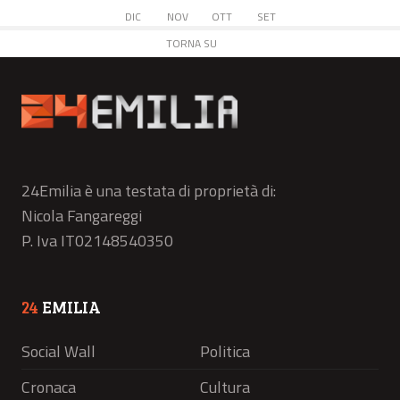
DIC
NOV
OTT
SET
TORNA SU
24Emilia è una testata di proprietà di:
Nicola Fangareggi
P. Iva IT02148540350
24
EMILIA
Social Wall
Politica
Cronaca
Cultura