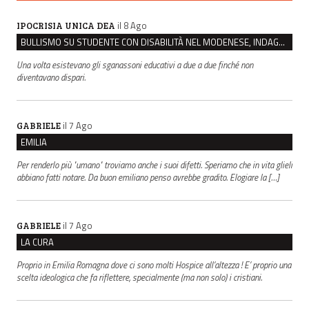
il 8 Ago
IPOCRISIA UNICA DEA
BULLISMO SU STUDENTE CON DISABILITÀ NEL MODENESE, INDAGATI DUE RAGAZZI DI 16 ANNI
Una volta esistevano gli sganassoni educativi a due a due finché non
diventavano dispari.
il 7 Ago
GABRIELE
EMILIA
Per renderlo più "umano" troviamo anche i suoi difetti. Speriamo che in vita glieli
abbiano fatti notare. Da buon emiliano penso avrebbe gradito. Elogiare la […]
il 7 Ago
GABRIELE
LA CURA
Proprio in Emilia Romagna dove ci sono molti Hospice all’altezza ! E’ proprio una
scelta ideologica che fa riflettere, specialmente (ma non solo) i cristiani.