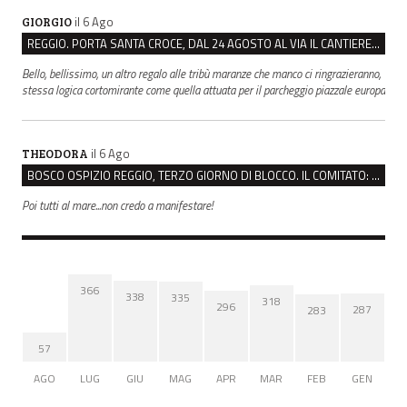
il 6 Ago
GIORGIO
REGGIO. PORTA SANTA CROCE, DAL 24 AGOSTO AL VIA IL CANTIERE PER IL NUOVO COLLETTORE FOGNARIO
Bello, bellissimo, un altro regalo alle tribù maranze che manco ci ringrazieranno,
stessa logica cortomirante come quella attuata per il parcheggio piazzale europa
il 6 Ago
THEODORA
BOSCO OSPIZIO REGGIO, TERZO GIORNO DI BLOCCO. IL COMITATO: “PRESIDIO FINO A VENERDÌ”
Poi tutti al mare...non credo a manifestare!
366
338
335
318
296
287
283
57
AGO
LUG
GIU
MAG
APR
MAR
FEB
GEN