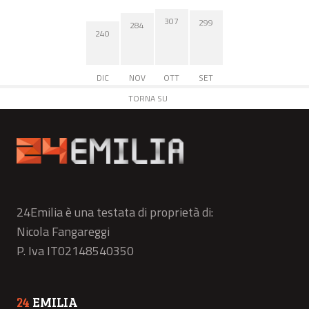
307
299
284
240
DIC
NOV
OTT
SET
TORNA SU
24Emilia è una testata di proprietà di:
Nicola Fangareggi
P. Iva IT02148540350
24
EMILIA