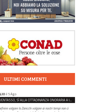
ULTIMI COMMENTI
il 5 Ago
LIO
VENTASSO, SÌ ALLA CITTADINANZA ONORARIA A IVA ZANICCHI. MA BARGIACCHI: “È DI PESSIMO GUSTO”
efinire volgare la Zanicchi volgare ai nostri tempi non ci