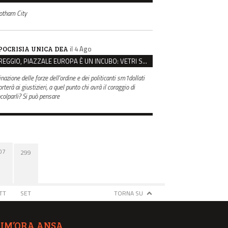
otham City
il 4 Ago
POCRISIA UNICA DEA
REGGIO, PIAZZALE EUROPA È UN INCUBO: VETRI SPACCATI E FURTI SULLE AUTO IN SOSTA
inazione delle forze dell'ordine e dei politicanti sm1dollati
rterà ai giustizieri, a quel punto chi avrà il coraggio di
ncolparli? Si può pensare
07
299
TT
SET
TORNA SU
TIM’ORA ANSA