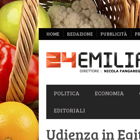
NAVIGAZIONE
HOME
REDAZIONE
PUBBLICITÀ
P
SECONDARIA
NAVIGAZIONE
POLITICA
ECONOMIA
PRIMARIA
EDITORIALI
Udienza in Egit