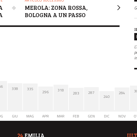
TE
ARTICOLO SUCCESSIVO
A
MEROLA: ZONA ROSSA,
G
A
BOLOGNA A UN PASSO
I
L'
po
i
66
338
335
318
3
296
287
284
283
240
UG
GIU
MAG
APR
MAR
FEB
GEN
DIC
NOV
O
24
EMILIA
UL