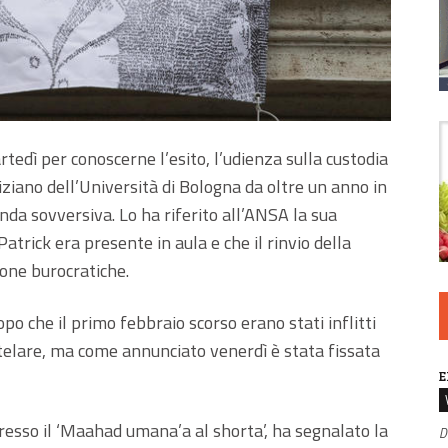
edì per conoscerne l’esito, l’udienza sulla custodia
iziano dell’Università di Bologna da oltre un anno in
anda sovversiva. Lo ha riferito all’ANSA la sua
trick era presente in aula e che il rinvio della
one burocratiche.
o che il primo febbraio scorso erano stati inflitti
autelare, ma come annunciato venerdì è stata fissata
E
resso il ‘Maahad umana’a al shorta’, ha segnalato la
D