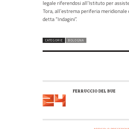
legale riferendosi all’Istituto per assis
Tora, all’estrema periferia meridionale 
detta “Indagini”.
CATEGORIE
BOLOGNA
A
FERRUCCIO DEL BUE
U
T
O
R
E