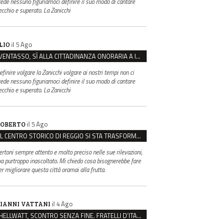
rede nessuno figuriamoci definire il suo modo di cantare
ecchio e superato. La Zanicchi
il 5 Ago
LIO
VENTASSO, SÌ ALLA CITTADINANZA ONORARIA A IVA ZANICCHI. MA BARGIACCHI: “È DI PESSIMO GUSTO”
efinire volgare la Zanicchi volgare ai nostri tempi non ci
rede nessuno figuriamoci definire il suo modo di cantare
ecchio e superato. La Zanicchi
il 5 Ago
OBERTO
IL CENTRO STORICO DI REGGIO SI STA TRASFORMANDO, E NON IN MEGLIO
ertoni sempre attento e molto preciso nelle sue rilevazioni,
a purtroppo inascoltato. Mi chiedo cosa bisognerebbe fare
er migliorare questa città oramai alla frutta.
il 4 Ago
IANNI VATTANI
HELLWATT, SCONTRO SENZA FINE. FRATELLI D’ITALIA: “MILANI PORTA DOCUMENTI, DE FRANCO INSULTI”