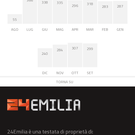
366
338
335
318
296
287
283
55
AGO
LUG
GIU
MAG
APR
MAR
FEB
GEN
307
299
284
240
DIC
NOV
OTT
SET
TORNA SU
24Emilia è una testata di proprietà di: