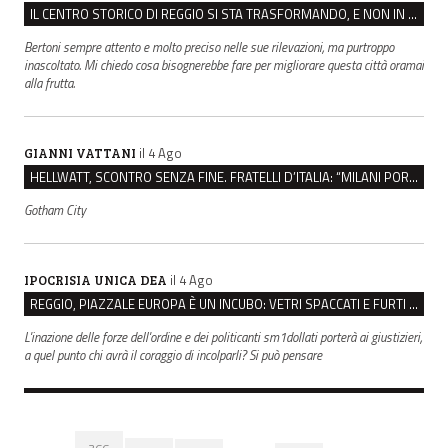
IL CENTRO STORICO DI REGGIO SI STA TRASFORMANDO, E NON IN MEGLIO
Bertoni sempre attento e molto preciso nelle sue rilevazioni, ma purtroppo
inascoltato. Mi chiedo cosa bisognerebbe fare per migliorare questa città oramai
alla frutta.
il 4 Ago
GIANNI VATTANI
HELLWATT, SCONTRO SENZA FINE. FRATELLI D’ITALIA: “MILANI PORTA DOCUMENTI, DE FRANCO INSULTI”
Gotham City
il 4 Ago
IPOCRISIA UNICA DEA
REGGIO, PIAZZALE EUROPA È UN INCUBO: VETRI SPACCATI E FURTI SULLE AUTO IN SOSTA
L'inazione delle forze dell'ordine e dei politicanti sm1dollati porterà ai giustizieri,
a quel punto chi avrà il coraggio di incolparli? Si può pensare