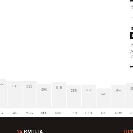
G
I
L'
po
i
66
338
335
318
3
296
287
284
283
240
UG
GIU
MAG
APR
MAR
FEB
GEN
DIC
NOV
O
24
EMILIA
UL