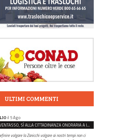
ULTIMI COMMENTI
il 5 Ago
LIO
VENTASSO, SÌ ALLA CITTADINANZA ONORARIA A IVA ZANICCHI. MA BARGIACCHI: “È DI PESSIMO GUSTO”
efinire volgare la Zanicchi volgare ai nostri tempi non ci