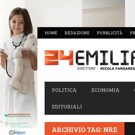
NAVIGAZIONE
HOME
REDAZIONE
PUBBLICITÀ
P
SECONDARIA
NAVIGAZIONE
POLITICA
ECONOMIA
PRIMARIA
EDITORIALI
ARCHIVIO TAG: NRE