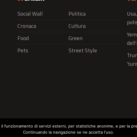
Social Wall
Politica
Usa,
polis
Cronaca
Cultura
Yeme
Food
Green
dell
Pets
Street Style
Trum
'tur
r il funzionamento di servizi esterni, per statistiche anonime, e per la pr
Continuando la navigazione se ne accetta l'uso.