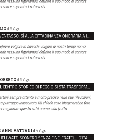
rede nessuno figuriamoci definire il suo modo di cantare
ecchio e superato. La Zanicchi
il 5 Ago
LIO
VENTASSO, SÌ ALLA CITTADINANZA ONORARIA A IVA ZANICCHI. MA BARGIACCHI: “È DI PESSIMO GUSTO”
efinire volgare la Zanicchi volgare ai nostri tempi non ci
rede nessuno figuriamoci definire il suo modo di cantare
ecchio e superato. La Zanicchi
il 5 Ago
OBERTO
IL CENTRO STORICO DI REGGIO SI STA TRASFORMANDO, E NON IN MEGLIO
ertoni sempre attento e molto preciso nelle sue rilevazioni,
a purtroppo inascoltato. Mi chiedo cosa bisognerebbe fare
er migliorare questa città oramai alla frutta.
il 4 Ago
IANNI VATTANI
HELLWATT, SCONTRO SENZA FINE. FRATELLI D’ITALIA: “MILANI PORTA DOCUMENTI, DE FRANCO INSULTI”