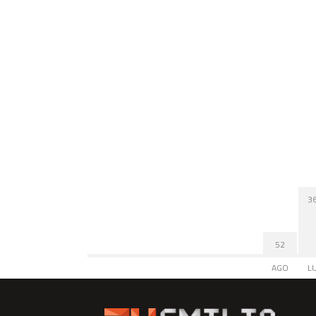
3
52
AGO
L