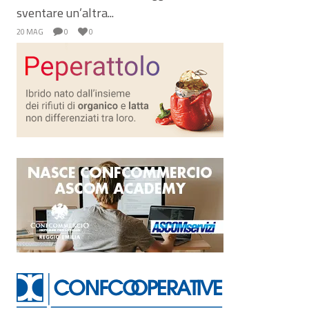
sventare un’altra...
20 MAG
0
0