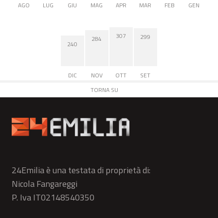
AGO
LUG
GIU
MAG
APR
MAR
FEB
GEN
307
299
284
240
DIC
NOV
OTT
SET
TORNA SU
24Emilia è una testata di proprietà di:
Nicola Fangareggi
P. Iva IT02148540350