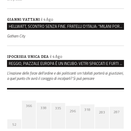
il 4 Ago
GIANNI VATTANI
HELLWATT, SCONTRO SENZA FINE. FRATELLI D’ITALIA: “MILANI PORTA DOCUMENTI, DE FRANCO INSULTI”
Gotham City
il 4 Ago
IPOCRISIA UNICA DEA
REGGIO, PIAZZALE EUROPA È UN INCUBO: VETRI SPACCATI E FURTI SULLE AUTO IN SOSTA
L'inazione delle forze dell'ordine e dei politicanti sm1dollati porterà ai giustizieri,
a quel punto chi avrà il coraggio di incolparli? Si può pensare
366
338
335
318
296
287
283
52