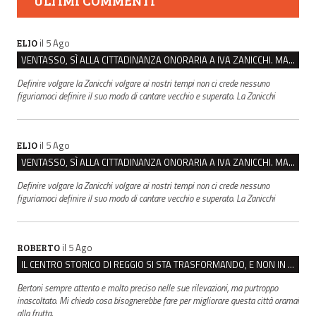
ULTIMI COMMENTI
il 5 Ago
ELIO
VENTASSO, SÌ ALLA CITTADINANZA ONORARIA A IVA ZANICCHI. MA BARGIACCHI: “È DI PESSIMO GUSTO”
Definire volgare la Zanicchi volgare ai nostri tempi non ci crede nessuno
figuriamoci definire il suo modo di cantare vecchio e superato. La Zanicchi
il 5 Ago
ELIO
VENTASSO, SÌ ALLA CITTADINANZA ONORARIA A IVA ZANICCHI. MA BARGIACCHI: “È DI PESSIMO GUSTO”
Definire volgare la Zanicchi volgare ai nostri tempi non ci crede nessuno
figuriamoci definire il suo modo di cantare vecchio e superato. La Zanicchi
il 5 Ago
ROBERTO
IL CENTRO STORICO DI REGGIO SI STA TRASFORMANDO, E NON IN MEGLIO
Bertoni sempre attento e molto preciso nelle sue rilevazioni, ma purtroppo
inascoltato. Mi chiedo cosa bisognerebbe fare per migliorare questa città oramai
alla frutta.