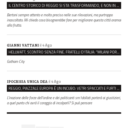
IL CENTRO STORICO DI REGGIO SI STA TRASFORMANDO, E NON IN MEGLIO
Bertoni sempre attento e molto preciso nelle sue rilevazioni, ma purtroppo
inascoltato. Mi chiedo cosa bisognerebbe fare per migliorare questa città oramai
alla frutta.
il 4 Ago
GIANNI VATTANI
HELLWATT, SCONTRO SENZA FINE. FRATELLI D’ITALIA: “MILANI PORTA DOCUMENTI, DE FRANCO INSULTI”
Gotham City
il 4 Ago
IPOCRISIA UNICA DEA
REGGIO, PIAZZALE EUROPA È UN INCUBO: VETRI SPACCATI E FURTI SULLE AUTO IN SOSTA
L'inazione delle forze dell'ordine e dei politicanti sm1dollati porterà ai giustizieri,
a quel punto chi avrà il coraggio di incolparli? Si può pensare