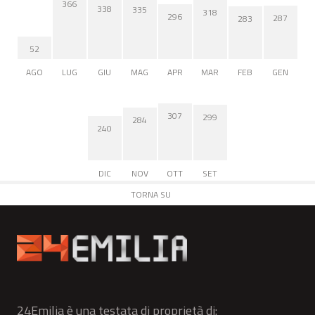
366
338
335
318
296
287
283
52
AGO
LUG
GIU
MAG
APR
MAR
FEB
GEN
307
299
284
240
DIC
NOV
OTT
SET
TORNA SU
24Emilia è una testata di proprietà di: