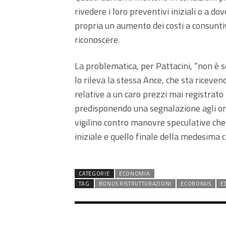
rivedere i loro preventivi iniziali o a do
propria un aumento dei costi a consunt
riconoscere.
La problematica, per Pattacini, “non è so
lo rileva la stessa Ance, che sta riceven
relative a un caro prezzi mai registrato 
predisponendo una segnalazione agli orga
vigilino contro manovre speculative che 
iniziale e quello finale della medesima
CATEGORIE
ECONOMIA
TAG
BONUS RISTRUTTURAZIONI
ECOBONUS
E