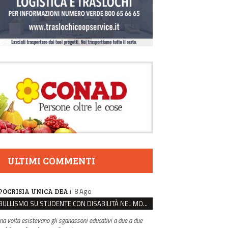
ULTIMI COMMENTI
il 8 Ago
POCRISIA UNICA DEA
BULLISMO SU STUDENTE CON DISABILITÀ NEL MODENESE, INDAGATI DUE RAGAZZI DI 16 ANNI
na volta esistevano gli sganassoni educativi a due a due