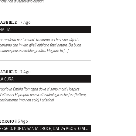
inché non diventavano dispari.
il 7 Ago
ABRIELE
EMILIA
er renderlo più "umano" troviamo anche i suoi difetti.
periamo che in vita glieli abbiano fatti notare. Da buon
miliano penso avrebbe gradito. Elogiare la […]
il 7 Ago
ABRIELE
LA CURA
roprio in Emilia Romagna dove ci sono molti Hospice
l’altezza ! E’ proprio una scelta ideologica che fa riflettere,
pecialmente (ma non solo) i cristiani.
il 6 Ago
IORGIO
REGGIO. PORTA SANTA CROCE, DAL 24 AGOSTO AL VIA IL CANTIERE PER IL NUOVO COLLETTORE FOGNARIO