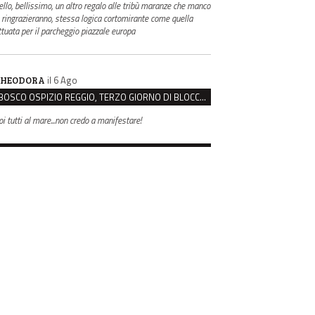
ello, bellissimo, un altro regalo alle tribù maranze che manco
i ringrazieranno, stessa logica cortomirante come quella
ttuata per il parcheggio piazzale europa
il 6 Ago
HEODORA
BOSCO OSPIZIO REGGIO, TERZO GIORNO DI BLOCCO. IL COMITATO: “PRESIDIO FINO A VENERDÌ”
oi tutti al mare...non credo a manifestare!