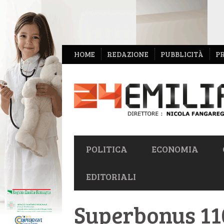
NAVIGAZIONE
HOME
REDAZIONE
PUBBLICITÀ
P
SECONDARIA
NAVIGAZIONE
POLITICA
ECONOMIA
PRIMARIA
EDITORIALI
Superbonus 110