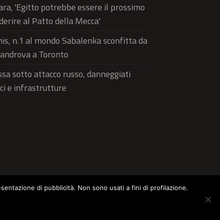
ra, 'Egitto potrebbe essere il prossimo
derire al Patto della Mecca'
is, n.1 al mondo Sabalenka sconfitta da
androva a Toronto
sa sotto attacco russo, danneggiati
ici e infrastrutture
esentazione di pubblicità. Non sono usati a fini di profilazione.
ltura
Food
Green
Pets
Street Style