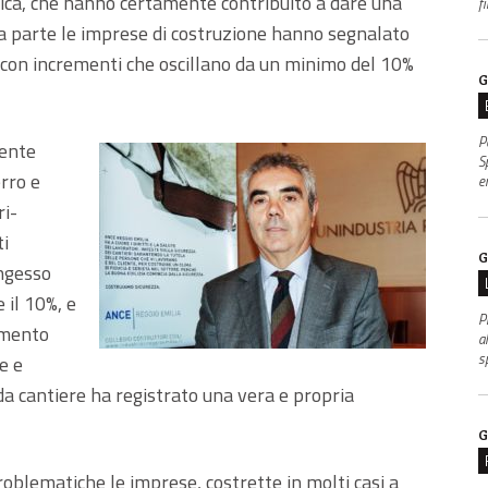
istica, che hanno certamente contribuito a dare una
f
tra parte le imprese di costruzione hanno segnalato
, con incrementi che oscillano da un minimo del 10%
G
P
dente
S
erro e
e
ri-
ti
G
ongesso
e il 10%, e
P
tamento
al
s
e e
 da cantiere ha registrato una vera e propria
G
oblematiche le imprese, costrette in molti casi a