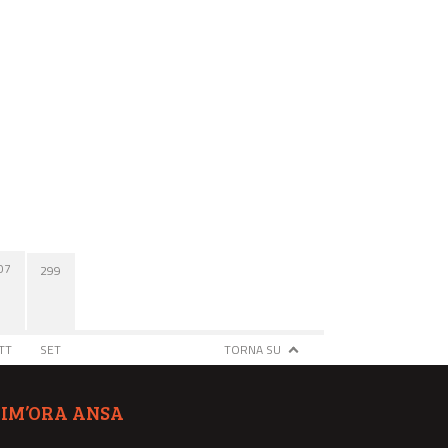
07
299
TT
SET
TORNA SU
TIM’ORA ANSA