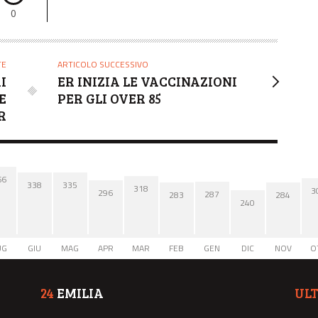
0
TE
ARTICOLO SUCCESSIVO
I
ER INIZIA LE VACCINAZIONI
E
PER GLI OVER 85
R
66
338
335
318
3
296
287
284
283
240
UG
GIU
MAG
APR
MAR
FEB
GEN
DIC
NOV
O
24
EMILIA
UL