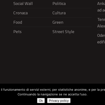
Social Wall
Politica
Anka
ad a
Cronaca
Cultura
Tenn
Food
Green
Alex
Pets
Street Style
Odes
edif
r il funzionamento di servizi esterni, per statistiche anonime, e per la pr
Continuando la navigazione se ne accetta l'uso.
Social Wall
Politica
Cronaca
Cu
Cookie Policy
Ok
Privacy policy