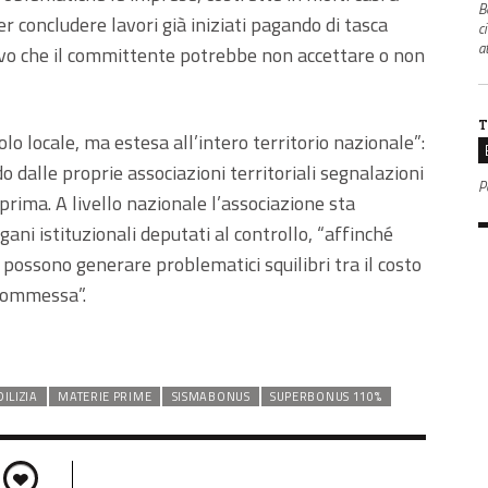
B
ver concludere lavori già iniziati pagando di tasca
c
a
ivo che il committente potrebbe non accettare o non
T
lo locale, ma estesa all’intero territorio nazionale”:
do dalle proprie associazioni territoriali segnalazioni
P
prima. A livello nazionale l’associazione sta
ni istituzionali deputati al controllo, “affinché
possono generare problematici squilibri tra il costo
 commessa”.
DILIZIA
MATERIE PRIME
SISMABONUS
SUPERBONUS 110%