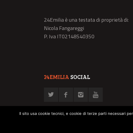
24Emilia è una testata di proprietà di:
Nicola Fangareggi
P. Iva IT02148540350
24EMILIA
SOCIAL
Il sito usa cookie tecnici, e cookie di terze parti necessari pe
© NFN srl - P. Iva 02878030358 -
Privacy Policy
-