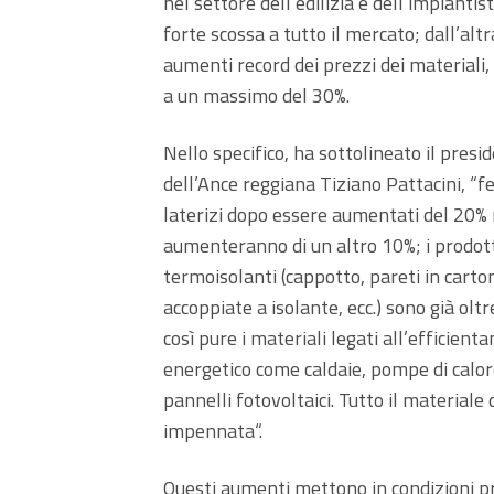
nel settore dell’edilizia e dell’impiant
forte scossa a tutto il mercato; dall’al
aumenti record dei prezzi dei materiali
a un massimo del 30%.
Nello specifico, ha sottolineato il presi
dell’Ance reggiana Tiziano Pattacini, “f
laterizi dopo essere aumentati del 20% 
aumenteranno di un altro 10%; i prodot
termoisolanti (cappotto, pareti in cart
accoppiate a isolante, ecc.) sono già oltr
così pure i materiali legati all’efficien
energetico come caldaie, pompe di calor
pannelli fotovoltaici. Tutto il materiale
impennata“.
Questi aumenti mettono in condizioni pr