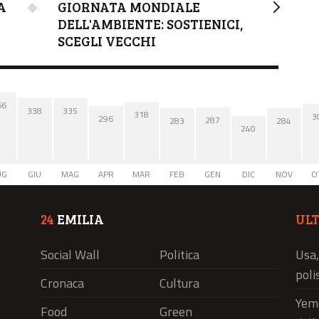
A
GIORNATA MONDIALE
DELL'AMBIENTE: SOSTIENICI,
SCEGLI VECCHI
66
338
335
318
3
296
287
284
283
240
UG
GIU
MAG
APR
MAR
FEB
GEN
DIC
NOV
O
24
EMILIA
UL
Social Wall
Politica
Usa,
polis
Cronaca
Cultura
Yeme
Food
Green