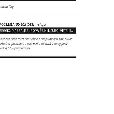
otham City
il 4 Ago
POCRISIA UNICA DEA
REGGIO, PIAZZALE EUROPA È UN INCUBO: VETRI SPACCATI E FURTI SULLE AUTO IN SOSTA
inazione delle forze dell'ordine e dei politicanti sm1dollati
rterà ai giustizieri, a quel punto chi avrà il coraggio di
ncolparli? Si può pensare