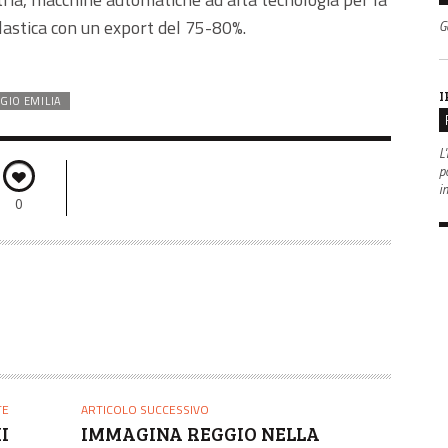
plastica con un export del 75-80%.
G
I
GIO EMILIA
L'
po
i
0
TE
ARTICOLO SUCCESSIVO
HI
IMMAGINA REGGIO NELLA