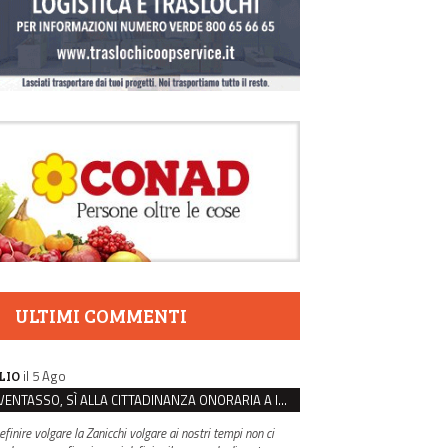
ULTIMI COMMENTI
il 5 Ago
LIO
VENTASSO, SÌ ALLA CITTADINANZA ONORARIA A IVA ZANICCHI. MA BARGIACCHI: “È DI PESSIMO GUSTO”
efinire volgare la Zanicchi volgare ai nostri tempi non ci