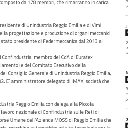
c
è composto da 178 membri, che rimarranno in carica
v
Presidente di Unindustria Reggio Emilia e di Vimi
E
nella progettazione e produzione di organi meccanici
E’ stato presidente di Federmeccanica dal 2013 al
D
c
v
di Confindustria, membro del CdA di Euratex
iamento) e del Comitato Esecutivo della
l Consiglio Generale di Unindustria Reggio Emilia,
R
002. E’ amministratore delegato di IMAX, società che
B
m
p
ustria Reggio Emilia con delega alla Piccola
avoro nazionale di Confindustria sulle Reti di
sorse Umane dell’Azienda MOSS di Reggio Emilia che
G
tria, macchine automatiche ad alta tecnologia per la