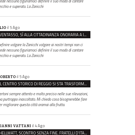
rede nessuno figuriamoci definire il suo modo di cantare
ecchio e superato. La Zanicchi
il 5 Ago
LIO
VENTASSO, SÌ ALLA CITTADINANZA ONORARIA A IVA ZANICCHI. MA BARGIACCHI: “È DI PESSIMO GUSTO”
efinire volgare la Zanicchi volgare ai nostri tempi non ci
rede nessuno figuriamoci definire il suo modo di cantare
ecchio e superato. La Zanicchi
il 5 Ago
OBERTO
IL CENTRO STORICO DI REGGIO SI STA TRASFORMANDO, E NON IN MEGLIO
ertoni sempre attento e molto preciso nelle sue rilevazioni,
a purtroppo inascoltato. Mi chiedo cosa bisognerebbe fare
er migliorare questa città oramai alla frutta.
il 4 Ago
IANNI VATTANI
HELLWATT, SCONTRO SENZA FINE. FRATELLI D’ITALIA: “MILANI PORTA DOCUMENTI, DE FRANCO INSULTI”