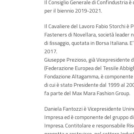
Il Consiglio Generale di Confindustria 
per il biennio 2019-2021.
Il Cavaliere del Lavoro Fabio Storchi è 
Fasteners di Novellara, società leader 
di ﬁssaggio, quotata in Borsa Italiana. 
2017.
Giuseppe Prezioso, già Vicepresidente 
(Federazione Europea del Tessile Abbigl
Fondazione Altagamma, è componente de
di cui è stato Presidente dal 1999 al 2
fa parte del Max Mara Fashion Group.
Daniela Fantozzi è Vicepresidente Unind
Impresa ed è componente del gruppo di l
Impresa. Contitolare e responsabile Ri
progetta e costruisce, nel settore Indus