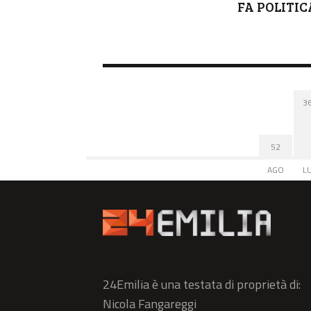
FA POLITIC
3
52
AGO
L
24Emilia è una testata di proprietà di:
Nicola Fangareggi