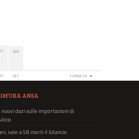
07
299
TT
SET
TORNA SU
TIM’ORA ANSA
 nuovi dazi sulle importazioni di
ilicio
n, sale a 58 morti il bilancio