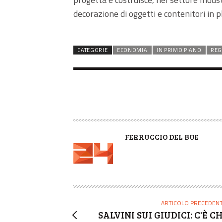
decorazione di oggetti e contenitori in 
CATEGORIE
ECONOMIA
IN PRIMO PIANO
REG
A
FERRUCCIO DEL BUE
U
T
O
R
E
ARTICOLO PRECEDEN
SALVINI SUI GIUDICI: C'È C