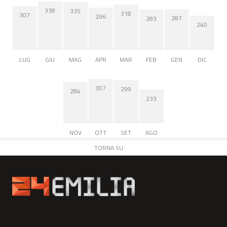
338
335
318
307
296
287
283
240
LUG
GIU
MAG
APR
MAR
FEB
GEN
DIC
307
299
284
233
NOV
OTT
SET
AGO
TORNA SU