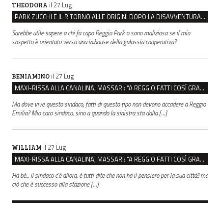
il 27 Lug
THEODORA
PARK ZUCCHI E IL RITORNO ALLE ORIGINI DOPO LA DISAVVENTURA CON REGGIO EMILIA PARCHEGGI
Sarebbe utile sapere a chi fa capo Reggio Park o sono maliziosa se il mio
sospetto è orientato verso una in.house della galassia cooperativa?
il 27 Lug
BENIAMINO
MAXI-RISSA ALLA CANALINA, MASSARI: “A REGGIO FATTI COSÌ GRAVI NON DEVONO TROVARE SPAZIO”
Ma dove vive questo sindaco, fatti di questo tipo non devono accadere a Reggio
Emilia? Mio caro sindaco, sino a quando la sinistra sta dalla […]
il 27 Lug
WILLIAM
MAXI-RISSA ALLA CANALINA, MASSARI: “A REGGIO FATTI COSÌ GRAVI NON DEVONO TROVARE SPAZIO”
Ha bè... il sindaco c'è allora, è tutti dite che non ha il pensiero per la sua città!! ma
ciò che è successo alla stazione […]