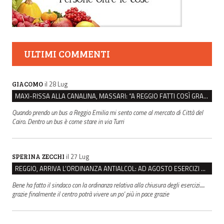
ULTIMI COMMENTI
il 28 Lug
GIACOMO
MAXI-RISSA ALLA CANALINA, MASSARI: “A REGGIO FATTI COSÌ GRAVI NON DEVONO TROVARE SPAZIO”
Quando prendo un bus a Reggio Emilia mi sento come al mercato di Città del
Cairo. Dentro un bus è come stare in via Turri
il 27 Lug
SPERINA ZECCHI
REGGIO, ARRIVA L’ORDINANZA ANTIALCOL: AD AGOSTO ESERCIZI DI VICINATO CHIUSI DALLE 22 ALLE 6
Bene ha fatto il sindaco con la ordinanza relativa alla chiusura degli esercizi.....
grazie finalmente il centro potrà vivere un po' più in pace grazie