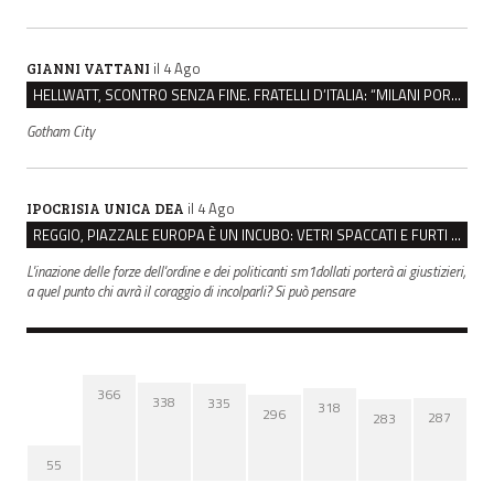
il 4 Ago
GIANNI VATTANI
HELLWATT, SCONTRO SENZA FINE. FRATELLI D’ITALIA: “MILANI PORTA DOCUMENTI, DE FRANCO INSULTI”
Gotham City
il 4 Ago
IPOCRISIA UNICA DEA
REGGIO, PIAZZALE EUROPA È UN INCUBO: VETRI SPACCATI E FURTI SULLE AUTO IN SOSTA
L'inazione delle forze dell'ordine e dei politicanti sm1dollati porterà ai giustizieri,
a quel punto chi avrà il coraggio di incolparli? Si può pensare
366
338
335
318
296
287
283
55