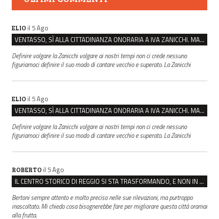
il 5 Ago
ELIO
VENTASSO, SÌ ALLA CITTADINANZA ONORARIA A IVA ZANICCHI. MA BARGIACCHI: “È DI PESSIMO GUSTO”
Definire volgare la Zanicchi volgare ai nostri tempi non ci crede nessuno
figuriamoci definire il suo modo di cantare vecchio e superato. La Zanicchi
il 5 Ago
ELIO
VENTASSO, SÌ ALLA CITTADINANZA ONORARIA A IVA ZANICCHI. MA BARGIACCHI: “È DI PESSIMO GUSTO”
Definire volgare la Zanicchi volgare ai nostri tempi non ci crede nessuno
figuriamoci definire il suo modo di cantare vecchio e superato. La Zanicchi
il 5 Ago
ROBERTO
IL CENTRO STORICO DI REGGIO SI STA TRASFORMANDO, E NON IN MEGLIO
Bertoni sempre attento e molto preciso nelle sue rilevazioni, ma purtroppo
inascoltato. Mi chiedo cosa bisognerebbe fare per migliorare questa città oramai
alla frutta.