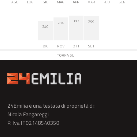
AGO
LUG
GIU
MAG
APR
MAR
FEB
GEN
307
299
284
240
DIC
NOV
OTT
SET
TORNA SU
24Emilia è una testata di proprietà di:
Nicola Fangareggi
P. Iva IT02148540350