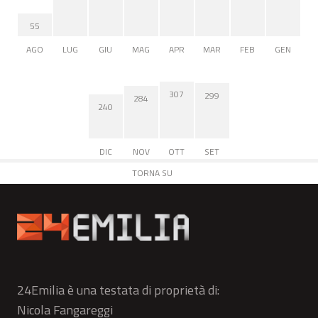
55
AGO
LUG
GIU
MAG
APR
MAR
FEB
GEN
307
299
284
240
DIC
NOV
OTT
SET
TORNA SU
24Emilia è una testata di proprietà di:
Nicola Fangareggi