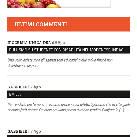
ULTIMI COMMENTI
il 8 Ago
IPOCRISIA UNICA DEA
BULLISMO SU STUDENTE CON DISABILITÀ NEL MODENESE, INDAGATI DUE RAGAZZI DI 16 ANNI
Una volta esistevano gli sganassoni educativi a due a due finché non
diventavano dispari.
il 7 Ago
GABRIELE
EMILIA
Per renderlo più "umano" troviamo anche i suoi difetti. Speriamo che in vita glieli
abbiano fatti notare. Da buon emiliano penso avrebbe gradito. Elogiare la […]
il 7 Ago
GABRIELE