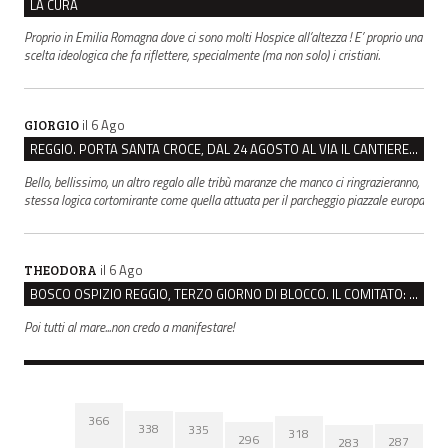
LA CURA
Proprio in Emilia Romagna dove ci sono molti Hospice all’altezza ! E’ proprio una
scelta ideologica che fa riflettere, specialmente (ma non solo) i cristiani.
il 6 Ago
GIORGIO
REGGIO. PORTA SANTA CROCE, DAL 24 AGOSTO AL VIA IL CANTIERE PER IL NUOVO COLLETTORE FOGNARIO
Bello, bellissimo, un altro regalo alle tribù maranze che manco ci ringrazieranno,
stessa logica cortomirante come quella attuata per il parcheggio piazzale europa
il 6 Ago
THEODORA
BOSCO OSPIZIO REGGIO, TERZO GIORNO DI BLOCCO. IL COMITATO: “PRESIDIO FINO A VENERDÌ”
Poi tutti al mare...non credo a manifestare!
366
338
335
318
296
287
283