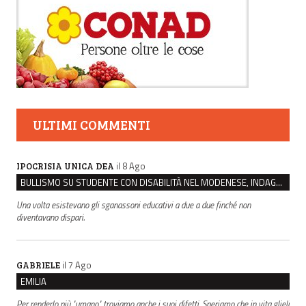
ULTIMI COMMENTI
il 8 Ago
IPOCRISIA UNICA DEA
BULLISMO SU STUDENTE CON DISABILITÀ NEL MODENESE, INDAGATI DUE RAGAZZI DI 16 ANNI
Una volta esistevano gli sganassoni educativi a due a due finché non
diventavano dispari.
il 7 Ago
GABRIELE
EMILIA
Per renderlo più "umano" troviamo anche i suoi difetti. Speriamo che in vita glieli