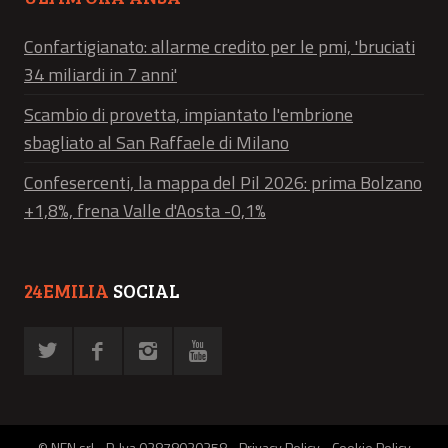
Confartigianato: allarme credito per le pmi, 'bruciati
34 miliardi in 7 anni'
Scambio di provetta, impiantato l'embrione
sbagliato al San Raffaele di Milano
Confesercenti, la mappa del Pil 2026: prima Bolzano
+1,8%, frena Valle d'Aosta -0,1%
24EMILIA
SOCIAL
© NFN srl - P. Iva 02878030358 -
Privacy Policy
-
Cookie Policy