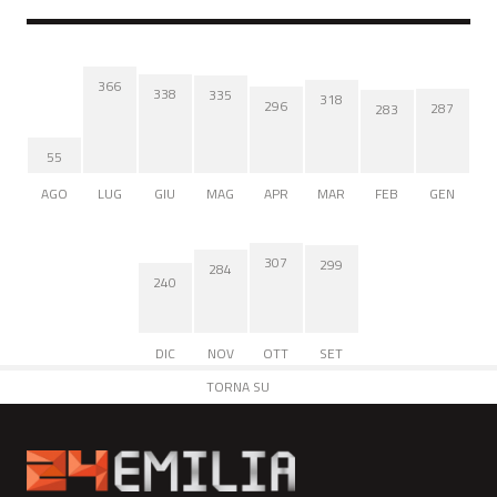
366
338
335
318
296
287
283
55
AGO
LUG
GIU
MAG
APR
MAR
FEB
GEN
307
299
284
240
DIC
NOV
OTT
SET
TORNA SU