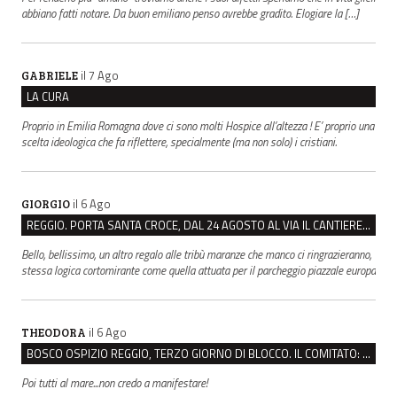
abbiano fatti notare. Da buon emiliano penso avrebbe gradito. Elogiare la […]
il 7 Ago
GABRIELE
LA CURA
Proprio in Emilia Romagna dove ci sono molti Hospice all’altezza ! E’ proprio una
scelta ideologica che fa riflettere, specialmente (ma non solo) i cristiani.
il 6 Ago
GIORGIO
REGGIO. PORTA SANTA CROCE, DAL 24 AGOSTO AL VIA IL CANTIERE PER IL NUOVO COLLETTORE FOGNARIO
Bello, bellissimo, un altro regalo alle tribù maranze che manco ci ringrazieranno,
stessa logica cortomirante come quella attuata per il parcheggio piazzale europa
il 6 Ago
THEODORA
BOSCO OSPIZIO REGGIO, TERZO GIORNO DI BLOCCO. IL COMITATO: “PRESIDIO FINO A VENERDÌ”
Poi tutti al mare...non credo a manifestare!