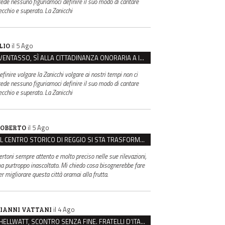
rede nessuno figuriamoci definire il suo modo di cantare
ecchio e superato. La Zanicchi
il 5 Ago
LIO
VENTASSO, SÌ ALLA CITTADINANZA ONORARIA A IVA ZANICCHI. MA BARGIACCHI: “È DI PESSIMO GUSTO”
efinire volgare la Zanicchi volgare ai nostri tempi non ci
rede nessuno figuriamoci definire il suo modo di cantare
ecchio e superato. La Zanicchi
il 5 Ago
OBERTO
IL CENTRO STORICO DI REGGIO SI STA TRASFORMANDO, E NON IN MEGLIO
ertoni sempre attento e molto preciso nelle sue rilevazioni,
a purtroppo inascoltato. Mi chiedo cosa bisognerebbe fare
er migliorare questa città oramai alla frutta.
il 4 Ago
IANNI VATTANI
HELLWATT, SCONTRO SENZA FINE. FRATELLI D’ITALIA: “MILANI PORTA DOCUMENTI, DE FRANCO INSULTI”