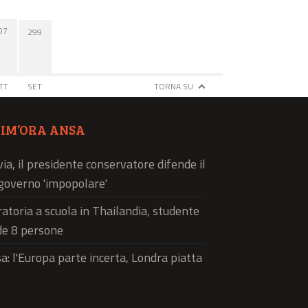
07
299
TT
SET
TORNA SU
TIM’ORA ANSA
via, il presidente conservatore difende il
governo 'impopolare'
atoria a scuola in Thailandia, studente
de 8 persone
a: l'Europa parte incerta, Londra piatta