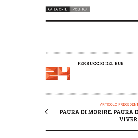
CATEGORIE
POLITICA
A
FERRUCCIO DEL BUE
U
T
O
R
E
ARTICOLO PRECEDEN
PAURA DI MORIRE. PAURA D
VIVER