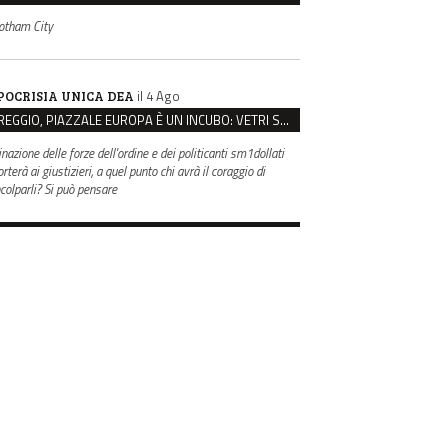
otham City
il 4 Ago
POCRISIA UNICA DEA
REGGIO, PIAZZALE EUROPA È UN INCUBO: VETRI SPACCATI E FURTI SULLE AUTO IN SOSTA
inazione delle forze dell'ordine e dei politicanti sm1dollati
rterà ai giustizieri, a quel punto chi avrà il coraggio di
ncolparli? Si può pensare