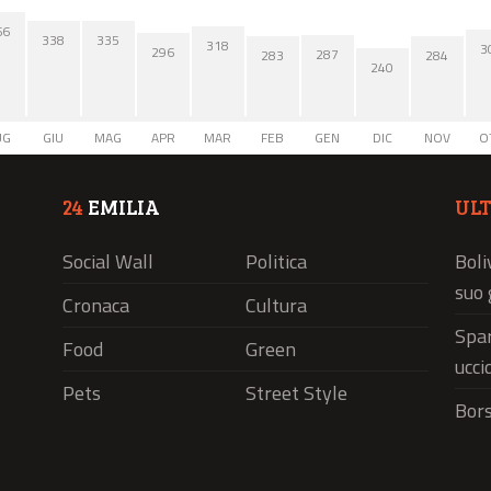
66
338
335
318
3
296
287
284
283
240
UG
GIU
MAG
APR
MAR
FEB
GEN
DIC
NOV
O
24
EMILIA
UL
Social Wall
Politica
Boli
suo 
Cronaca
Cultura
Spar
Food
Green
ucci
Pets
Street Style
Bors