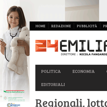
NAVIGAZIONE
HOME
REDAZIONE
PUBBLICITÀ
P
SECONDARIA
NAVIGAZIONE
POLITICA
ECONOMIA
PRIMARIA
EDITORIALI
Regionali, lott