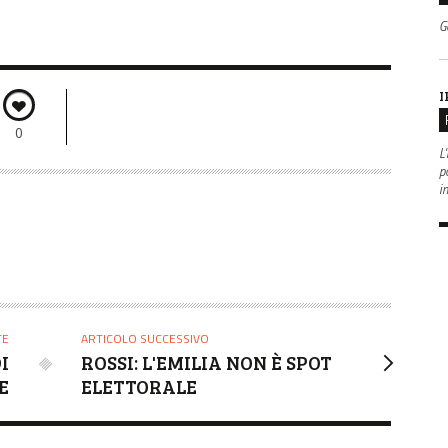
G
I
0
L'
po
i
TE
ARTICOLO SUCCESSIVO
I
ROSSI: L'EMILIA NON È SPOT
E
ELETTORALE