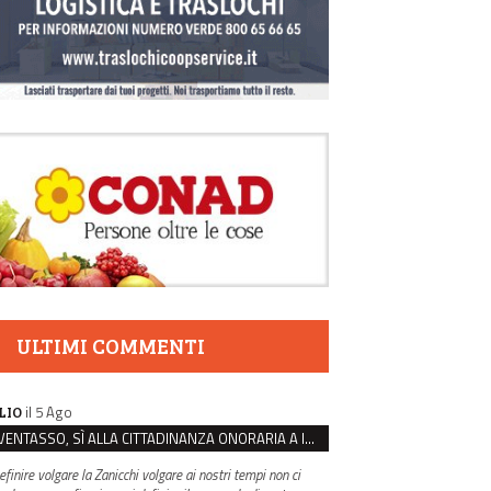
ULTIMI COMMENTI
il 5 Ago
LIO
VENTASSO, SÌ ALLA CITTADINANZA ONORARIA A IVA ZANICCHI. MA BARGIACCHI: “È DI PESSIMO GUSTO”
efinire volgare la Zanicchi volgare ai nostri tempi non ci