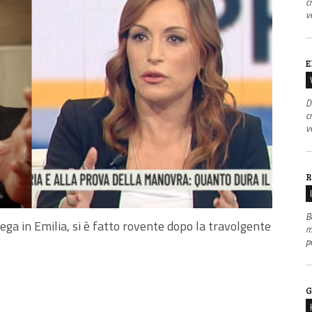
c
v
E
D
c
v
R
B
 Lega in Emilia, si è fatto rovente dopo la travolgente
m
p
G